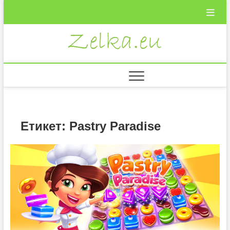
Skip
to
content
Zelka.eu
ВКУСНИ
РЕЦЕПТИ
Етикет:
Pastry Paradise