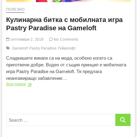
ПОЛЕЗНО
Кулинарна битка с мобилната игра
Pastry Paradise на Gameloft
септември 2, 2019
No Comments
Gameloft
Pastry Paradise
Геймлофт
Сладкишите винаги са на мода, особено когато са
приготвени добре. Воден от същия принцип е мобилната
игра Pastry Paradise на Gameloft. Тя предлага
неангажиращо забавление…
Кулинарна
Виж повече
битка
с
мобилната
игра
Pastry
Search
Paradise
на
…
Gameloft