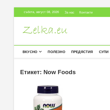
Skip
събота, август 08, 2026
За нас
Контакти
to
content
Zelka.eu
ВКУСНИ РЕЦЕПТИ
ВКУСНО
ПОЛЕЗНО
ПРЕДЯСТИЯ
СУПИ
Етикет:
Now Foods