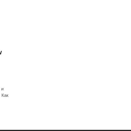
w
 и
. Как