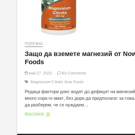
ПОЛЕЗНО
Защо да вземете магнезий от No
Foods
май 27, 2020
No Comments
Magnesium Citrate
Now Foods
Редица фактори днес водят до дефицит на магнезий
много хора го имат, без дори да предполагат за това
да разберем, че се нуждаем…
Защо
Виж повече
да
вземете
магнезий