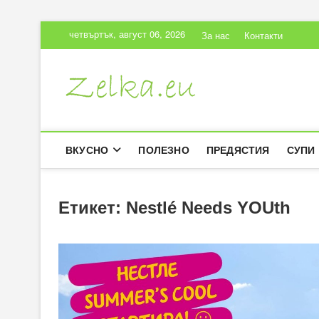
Skip
четвъртък, август 06, 2026
За нас
Контакти
to
content
Zelka.eu
ВКУСНИ РЕЦЕПТИ
ВКУСНО
ПОЛЕЗНО
ПРЕДЯСТИЯ
СУПИ
Етикет:
Nestlé Needs YOUth