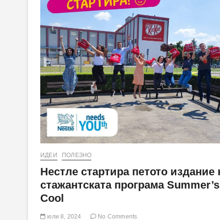
ИДЕИ
ПОЛЕЗНО
Нестле стартира петото издание 
стажантската програма Summer’s
Cool
юли 8, 2024
No Comments