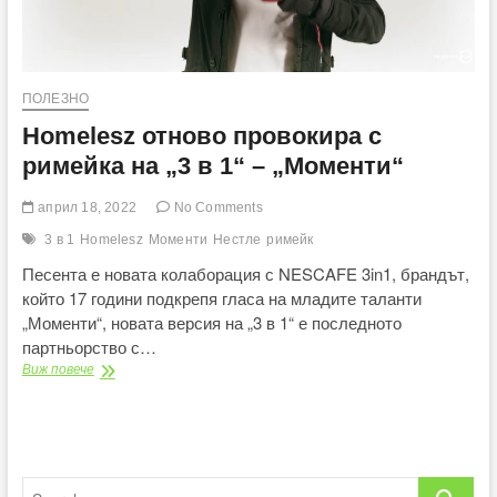
ПОЛЕЗНО
Homelesz отново провокира с
римейка на „3 в 1“ – „Моменти“
април 18, 2022
No Comments
3 в 1
Homelesz
Моменти
Нестле
римейк
Песента е новата колаборация с NESCAFE 3in1, брандът,
който 17 години подкрепя гласа на младите таланти
„Моменти“, новата версия на „3 в 1“ е последното
партньорство с…
Homelesz
Виж повече
отново
провокира
с
римейка
на
Search
„3