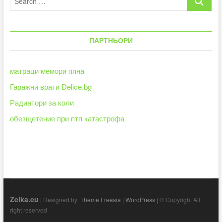
в
…
1“
–
„Моменти“
ПАРТНЬОРИ
матраци мемори пяна
Гаражни врати Delice.bg
Радиатори за коли
обезщетение при птп катастрофа
Zelka.eu
| Designed by:
Theme Freesia
|
WordPress
| © Copyright All
right reserved