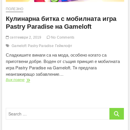
ПОЛЕЗНО
Кулинарна битка с мобилната игра
Pastry Paradise на Gameloft
септември 2, 2019
No Comments
Gameloft
Pastry Paradise
Геймлофт
Сладкишите винаги са на мода, особено когато са
приготвени добре. Воден от същия принцип е мобилната
игра Pastry Paradise на Gameloft. Тя предлага
неангажиращо забавление…
Кулинарна
Виж повече
битка
с
мобилната
игра
Pastry
Search
Paradise
на
…
Gameloft