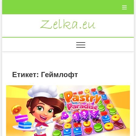
Skip
to
content
Zelka.eu
ВКУСНИ
РЕЦЕПТИ
Етикет:
Геймлофт