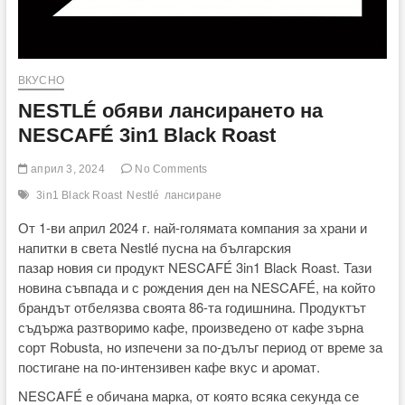
ВКУСНО
NESTLÉ обяви лансирането на
NESCAFÉ 3in1 Black Roast
април 3, 2024
No Comments
3in1 Black Roast
Nestlé
лансиране
От 1-ви април 2024 г. най-голямата компания за храни и
напитки в света Nestlé пусна на българския
пазар новия си продукт NESCAFÉ 3in1 Black Roast. Тази
новина съвпада и с рождения ден на NESCAFÉ, на който
брандът отбелязва своята 86-та годишнина. Продуктът
съдържа разтворимо кафе, произведено от кафе зърна
сорт Robusta, но изпечени за по-дълъг период от време за
постигане на по-интензивен кафе вкус и аромат.
NESCAFÉ е обичана марка, от която всяка секунда се