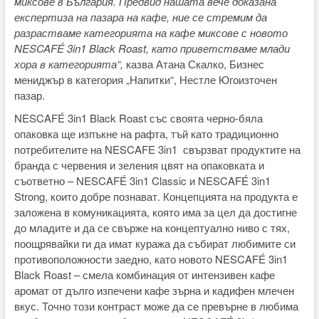
миксове
в България. Предвид нашата вече доказана
експертиза на пазара на кафе, ние се стремим да
разра
с
тваме категорията на кафе миксове с
новото
NESCAFÉ 3in1 Black Roast, като
приветстваме
млади
хора
в категорията
“,
казва Атана Скалко, Бизнес
мениджър в категория „Напитки“, Нестле Югоизточен
пазар.
NESCAFÉ 3in1 Black Roast със своята черно-бяла
опаковка ще изпъкне на рафта, тъй като традиционно
потребителите на NESCAFE 3in1 свързват продуктите на
бранда с червения и зеления цвят на опаковката и
съответно – NESCAFÉ 3in1 Classic и NESCAFÉ 3in1
Strong, които добре познават. Концепцията на продукта е
заложена в комуникацията, която има за цел да достигне
до младите и да се свърже на концептуално ниво с тях,
поощрявайки ги да имат куража да събират любимите си
противоположности заедно, като новото NESCAFÉ 3in1
Black Roast – смела комбинация от интензивен кафе
аромат от дълго изпечени кафе зърна и кадифен млечен
вкус. Точно този контраст може да се превърне в любима