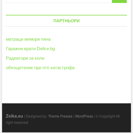
…
ПАРТНЬОРИ
матраци мемори пяна
Гаражни врати Delice.bg
Радиатори за коли
обезщетение при птп катастрофа
Zelka.eu
| Designed by:
Theme Freesia
|
WordPress
| © Copyright All
right reserved