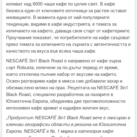
изпиват над 6000 чаши кафе по целия свят. В кафе
бизнеса един от ключовите източници за растеж остават
иновациите. В момента една от най-популярните
тенденции, видими в кафе индустрията, е темата за
изпичането на кафето, даваща своя старт от кафетериите.
Проучвания показват, че потребителите на кафе свързват
пряко темата за изпичането на зърната с автентичността и
качеството на вкуса във всяка чаша кафе.
NESCAFÉ 3in1 Black Roast е направено от кафе зърна
сорт Robusta, изпечени за по-дълъг период от време,
което отключва пълния набор от вкусове на кафето.
Освен разтворимо кафе в микса сме добавили захар и
обезмаслено мляко на прах. Рецептата на NESCAFÉ 3in1
Black Roast, специално разработена за пазарите в
Югоизточна Европа, обединява две противоположности:
интензивен кафе аромат и кадифен млечен вкус.
„Продуктът NESCAFÉ 3in1 Black Roast
вече
е лансиран
в
ключови географски области в региона на Югоизточна
Европа. NESCAFÉ е №. 1 марка в категория
кафе