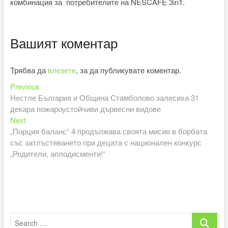
комбинация за потребителите на NESCAFÉ 3in1.
Вашият коментар
Трябва да
влезете
, за да публикувате коментар.
Previous
Навигация
Previous
post:
Нестле България и Община Стамболово залесиха 31
декара пожароустойчиви дървесни видове
Next
Next
post:
„Порция баланс“ 4 продължава своята мисия в борбата
със затлъстяването при децата с национален конкурс
„Родители, аплодисменти!“
Search