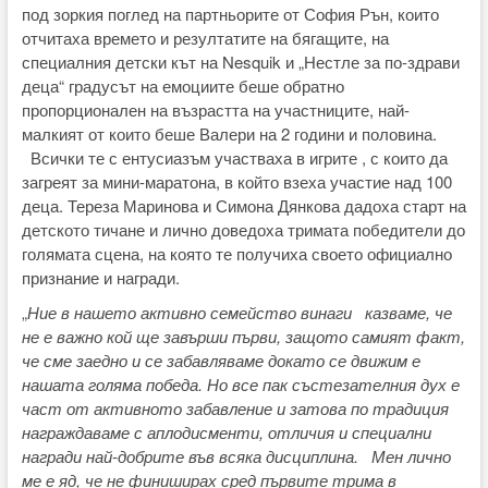
под зоркия поглед на партньорите от София Рън, които
отчитаха времето и резултатите на бягащите, на
специалния детски кът на Nesquik и „Нестле за по-здрави
деца“ градусът на емоциите беше обратно
пропорционален на възрастта на участниците, най-
малкият от които беше Валери на 2 години и половина.
Всички те с ентусиазъм участваха в игрите , с които да
загреят за мини-маратона, в който взеха участие над 100
деца. Тереза Маринова и Симона Дянкова дадоха старт на
детското тичане и лично доведоха тримата победители до
голямата сцена, на която те получиха своето официално
признание и награди.
„
Ние в нашето активно семейство винаги казваме, че
не е важно кой ще завърши първи, защото самият факт,
че сме заедно и се забавляваме докато се движим е
нашата голяма победа. Но все пак състезателния дух е
част от активното забавление и затова по традиция
награждаваме с аплодисменти, отличия и специални
награди най-добрите във всяка дисциплина. Мен лично
ме е яд, че не финиширах сред първите трима в