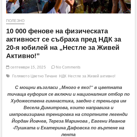
ПОЛЕЗНО
10 000 фенове на физическата
активност се събраха пред НДК за
20-я юбилей на „Нестле за Живей
Активно!”
септември 15, 2025
No Comments
Голямото Цветно Тичане
НДК
Нестле за Живей активно!
С мощни възгласи „Много е яко!“ в цветната
тичаща еуфория се включи и националния отбор по
Художествена гимнастика, заедно с треньора им
Весела Димитрова, които направиха и
импровизирана тренировка на спортните легенди
Йордан Йовчев, Тереза Маринова , Евгени Иванов
-Пушката и Екатерина Дафовска по въртене на
лента