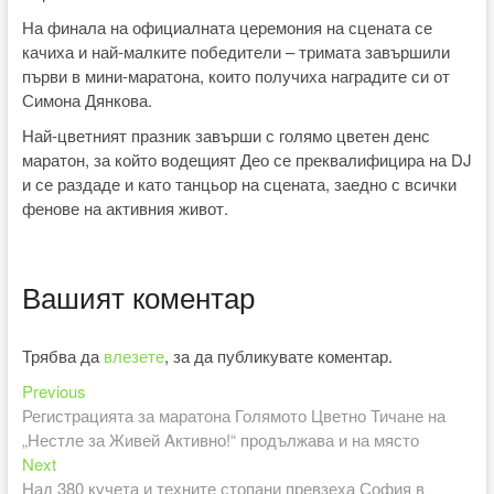
На финала на официалната церемония на сцената се
качиха и най-малките победители – тримата завършили
първи в мини-маратона, които получиха наградите си от
Симона Дянкова.
Най-цветният празник завърши с голямо цветен денс
маратон, за който водещият Део се преквалифицира на DJ
и се раздаде и като танцьор на сцената, заедно с всички
фенове на активния живот.
Вашият коментар
Трябва да
влезете
, за да публикувате коментар.
Previous
Навигация
Previous
post:
Регистрацията за маратона Голямото Цветно Тичане на
„Нестле за Живей Aктивно!“ продължава и на място
Next
Next
post:
Над 380 кучета и техните стопани превзеха София в