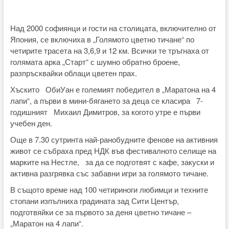
Над 2000 софиянци и гости на столицата, включително от
Япония, се включиха в „Голямото цветно тичане“ по
четирите трасета на 3,6,9 и 12 км. Всички те тръгнаха от
голямата арка „Старт“ с шумно обратно броене,
разпръсквайки облаци цветен прах.
Хъскито ОбиУан е големият победител в „Маратона на 4
лапи“, а първи в мини-бягането за деца се класира 7-
годишният Михаил Димитров, за когото утре е първи
учебен ден.
Още в 7.30 сутринта най-ранобудните фенове на активния
живот се събраха пред НДК във фестивалното селище на
марките на Нестле, за да се подготвят с кафе, закуски и
активна разгрявка със забавни игри за голямото тичане.
В същото време над 100 четириноги любимци и техните
стопани изпълниха градината зад Сити Център,
подготвяйки се за първото за деня цветно тичане –
„Маратон на 4 лапи“.