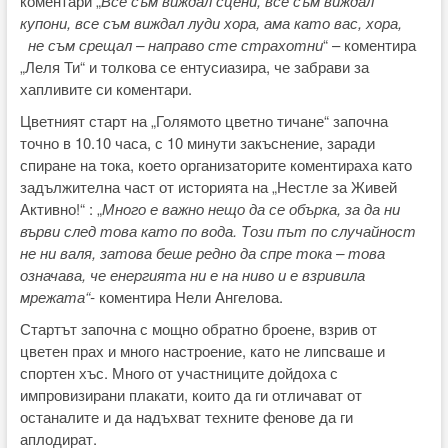
коментари „
Все съм виждал сцени, все съм виждал
купони, все съм виждал луди хора, ама като вас, хора,
не съм срещал – направо сте страхотни
“ – коментира
„Леля Ти“ и толкова се ентусиазира, че забрави за
хапливите си коментари.
Цветният старт на „Голямото цветно тичане“ започна
точно в 10.10 часа, с 10 минути закъснение, заради
спиране на тока, което организаторите коментираха като
задължителна част от историята на „Нестле за Живей
Активно!“ : „
Много е важно нещо да се обърка, за да ни
върви след това като по вода. Този път по случайност
не ни валя, затова беше редно да спре тока – това
означава, че енергията ни е на ниво и е взривила
мрежата“-
коментира Нели Ангелова.
Стартът започна с мощно обратно броене, взрив от
цветен прах и много настроение, като не липсваше и
спортен хъс. Много от участниците дойдоха с
импровизирани плакати, които да ги отличават от
останалите и да надъхват техните фенове да ги
аплодират.