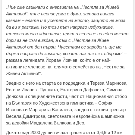
„Ние сме свикнали с енергията на „Нестле за Живей
Активно!“, тя е неописуема с думи, затова винаги
казвам – елате и я усетете на място, защото не мога
да ви я разкажа. Но този път направо избухнахме,
толкова много адреналин, цвят и веселие на едно място
дори аз не съм виждал, а съм с „Нестле за Живе
Активно! от ден първи. Чувствам се зареден и ще ме
държи направо до зимата, когато пак ще се събираме“ –
разказа легендата Йордан Йовчев, който е от най-
активните членове на голямото семейство на „Нестле за
Живей Активно!“.
Заедно с него на старта се подредиха и Тереза Маринова,
Евгени Иванов -Пушката, Екатерина Дафовска, Симона
Дянкова и специалните гости, част от Националния отбор
на България по Художествена гимнастика – София
Иванова и Маргарита Василева, заедно с техния треньор
Весела Димитрова, световната и европейска шампионка
за девойки Магдалена Вълкова и Део.
Докато над 2000 души тичаха трасетата от 3,6,9 и 12 км