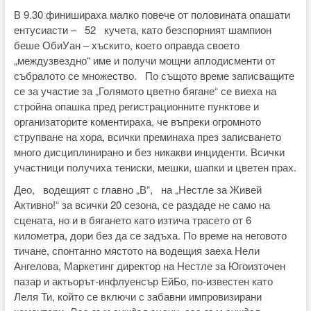
В 9.30 финишираха малко повече от половината опашати
ентусиасти – 52 кучета, като безспорният шампион
беше ОбиУан – хъскито, което оправда своето
„междузвездно“ име и получи мощни аплодисменти от
събралото се множество. По същото време записващите
се за участие за „Голямото цветно бягане“ се виеха на
стройна опашка пред регистрационните пунктове и
организаторите коментираха, че въпреки огромното
струпване на хора, всички преминаха през записването
много дисциплинирано и без никакви инциденти. Всички
участници получиха тениски, мешки, шапки и цветен прах.
Део, водещият с главно „В“, на „Нестле за Живей
Активно!“ за всички 20 сезона, се раздаде не само на
сцената, но и в бягането като изтича трасето от 6
километра, дори без да се задъха. По време на неговото
тичане, спонтанно мястото на водещия заеха Нели
Ангелова, Маркетинг директор на Нестле за Югоизточен
пазар и актьорът-инфлуенсър ЕйБо, по-известен като
Леля Ти, който се включи с забавни импровизирани