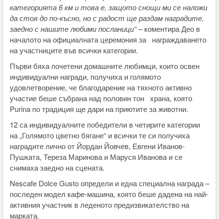
категорията 6 км и това е, защото снощи ми се наложи
да стоя до по-късно, но с радост ще раздам наградите,
заедно с нашите любими посланици“ –
коментира Део в
началото на официалната церемония за награждаването
на участниците във всички категории.
Първи бяха почетени домашните любимци, които освен
индивидуални награди, получиха и голямото
удовлетворение, че благодарение на тяхното активно
участие беше събрана над половин тон храна, която
Purina по традиция ще дари на приютите за животни.
12 са индивидуалните победители в четирите категории
на „Голямото цветно бягане“ и всички те си получиха
наградите лично от Йордан Йовчев, Евгени Иванов-
Пушката, Тереза Маринова и Маруся Иванова и се
снимаха заедно на сцената.
Nescafe Dolce Gusto определи и една специална награда –
последен модел кафе-машина, която беше дадена на най-
активния участник в леденото предизвикателство на
марката.