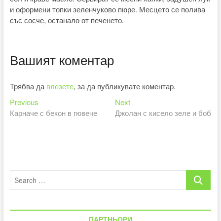
и оформени топки зеленчуково пюре. Месцето се полива
със сосче, останало от печенето.
Вашият коментар
Трябва да
влезете
, за да публикувате коментар.
Previous
Next
Навигация
Previous
Next
post:
post:
Карначе с бекон в гювече
Джолан с кисело зеле и боб
Search
…
ПАРТНЬОРИ