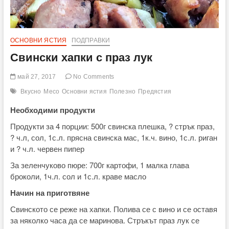
ОСНОВНИ ЯСТИЯ
ПОДПРАВКИ
Свински хапки с праз лук
май 27, 2017
No Comments
Вкусно
Месо
Основни ястия
Полезно
Предястия
Необходими продукти
Продукти за 4 порции: 500г свинска плешка, ? стрък праз,
? ч.л, сол, 1с.л. прясна свинска мас, 1к.ч. вино, 1с.л. риган
и ? ч.л. червен пипер
За зеленчуково пюре: 700г картофи, 1 малка глава
броколи, 1ч.л. сол и 1с.л. краве масло
Начин на приготвяне
Свинското се реже на хапки. Полива се с вино и се оставя
за няколко часа да се маринова. Стръкът праз лук се