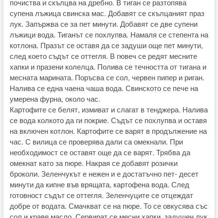
почиства и скълцва на дребно. В тиган се разтопява
супена лъжица свинска мас. Добавят се скълцаният праз
лук. Запържва се за пет минути. Добавят се две супени
лъжици вода. Тиганът се похлупва. Намаля се степента на
котлона. Празът се оставя да се задуши още пет минути,
след което съдът се оттегля. В гювеч се редят месните
хапки и празени колелца. Полива се течността от тигана и
месната марината. Поръсва се сол, червен пипер и риган.
Налива се една чаена чаша вода. Свинското се пече на
умерена фурна, около час.
Картофите се белят, измиват и слагат в тенджера. Налива
се вода колкото да ги покрие. Съдът се похлупва и оставя
на включен котлон. Картофите се варят в продължение на
час. С вилица се проверява дали са омекнали. При
необходимост се оставят още да се варят. Трябва да
омекнат като за пюре. Накрая се добавят розички
броколи. Зеленчукът е нежен и е достатъчно пет- десет
минути да кипне във врящата, картофена вода. След
готовност съдът се оттегля. Зеленчуците се отцеждат
добре от водата. Смачкват се на пюре. То се овкусява със
сол и краве масло. Сервират се месни хапки, задушен лук