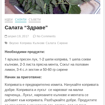
ИДЕИ
САЛАТИ
СЪВЕТИ
Салата “Здраве”
април 19, 2017
No Comments
Вкусно
Коприва
Кълнове
Салата
Сирене
Необходими продукти:
1 връзка пресен лук, 1-2 шепи коприва, 1 шепа соеви
кълнове, 2-3 листа прясна мента, Сокът на половин
лимон, 3-4 с.л зехтин и 50-60 гр сирене
Начин за приготвяне:
Копривата е предварително измита. Начукайте копривата
добре. Копривата и лукът се нарязват на малки
парченца.. Лукът, нарязаните кълнове и ментата се
добавят към копривата. Разбъркайте добре. Продуктите
се овкусяват с изцедения сок, зехтин, сол на вкус.