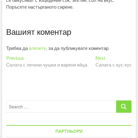
Поръсете настърганото сирене.
Вашият коментар
Трябва да
влезете
, за да публикувате коментар.
Previous
Next
Навигация
Previous
Next
post:
post:
Салата с печени чушки и варени яйца
Салата с кус-кус
Search
…
ПАРТНЬОРИ