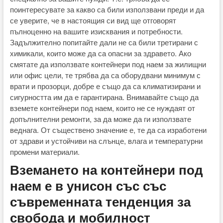
поинтересувате за какво са били използвани преди и да
се уверите, че в настоящия си вид ще отговорят
пълноценно на вашите изисквания и потребности.
Задължително попитайте дали не са били третирани с
химикали, които може да са опасни за здравето. Ако
смятате да използвате контейнери под наем за жилищни
или офис цели, те трябва да са оборудвани минимум с
врати и прозорци, добре е също да са климатизирани и
сигурността им да е гарантирана. Внимавайте също да
вземете контейнери под наем, които не се нуждаят от
допълнителни ремонти, за да може да ги използвате
веднага. От съществено значение е, те да са изработени
от здрави и устойчиви на слънце, влага и температурни
промени материали.
Вземането на контейнери под
наем е в унисон със със
съвременната тенденция за
свобода и мобилност