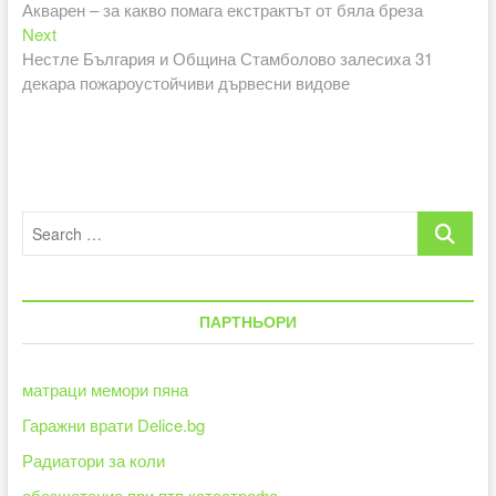
post:
Акварен – за какво помага екстрактът от бяла бреза
Next
Next
post:
Нестле България и Община Стамболово залесиха 31
декара пожароустойчиви дървесни видове
Search
…
ПАРТНЬОРИ
матраци мемори пяна
Гаражни врати Delice.bg
Радиатори за коли
обезщетение при птп катастрофа