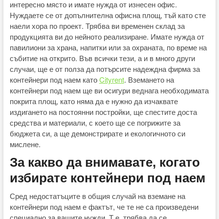
интересно място и имате нужда от изнесен офис.
Нуждаете се от допълнителна офисна площ, тъй като сте
наели хора по проект. Трябва ви временен склад за
продукцията ви до нейното реализиране. Имате нужда от
павилиони за храна, напитки или за охраната, по време на
събитие на открито. Във всички тези, а и в много други
случаи, ще е от полза да потърсите надеждна фирма за
контейнери под наем като
Cityrent
. Вземането на
контейнери под наем ще ви осигури веднага необходимата
покрита площ, като няма да е нужно да изчаквате
издигането на постоянни постройки, ще спестите доста
средства и материали, с което ще се погрижите за
бюджета си, а ще демонстрирате и екологичното си
мислене.
За какво да внимавате, когато
избирате контейнери под наем
Сред недостатъците в общия случай на вземане на
контейнери под наем е фактът, че те не са произведени
специално за вашите нужди. Т.е. трябва да се