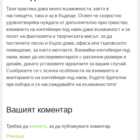
Тази практика дава много възможности, както в
настоящето, така и за в бъдеще. Освен че скоростно
удовлетворява нуждата от допълнително пространство,
вземането на контейнери под наем дава възможност и за
полет на фантазията и творческата мисъл, за да
постигнете лесно и бързо дома, офиса или търговското
помещение, за което мечтаете. Вземайки контейнери под
наем, може да експериментирате с различни размери и
дизайн, докато установите идеалните за вашия случай.
Съобразете се с всички особености на вземането и
монтирането на контейнери под наем, бъдете бдителни
при избора и се наслаждавайте на възможностите!
Вашият коментар
Трябва да
влезете
, за да публикувате коментар.
Previous
Навигация
Previous