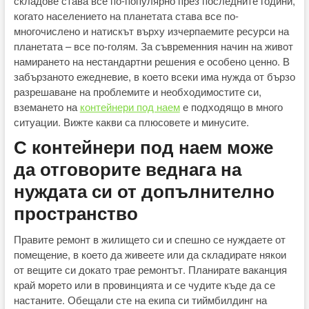
складове става все по-популярно през последните години,
когато населението на планетата става все по-
многочислено и натискът върху изчерпаемите ресурси на
планетата – все по-голям. За съвременния начин на живот
намирането на нестандартни решения е особено ценно. В
забързаното ежедневие, в което всеки има нужда от бързо
разрешаване на проблемите и необходимостите си,
вземането на
контейнери под наем
е подходящо в много
ситуации. Вижте какви са плюсовете и минусите.
С контейнери под наем може
да отговорите веднага на
нуждата си от допълнително
пространство
Правите ремонт в жилището си и спешно се нуждаете от
помещение, в което да живеете или да складирате някои
от вещите си докато трае ремонтът. Планирате ваканция
край морето или в провинцията и се чудите къде да се
настаните. Обещали сте на екипа си тиймбилдинг на