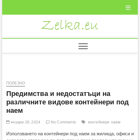
Skip
to
content
Zelka.eu
ВКУСНИ
РЕЦЕПТИ
ПОЛЕЗНО
Предимства и недостатъци на
различните видове контейнери под
наем
януари 26, 2024
No Comments
контейнери
наем
Използването на контейнери под наем за жилища, офиси и