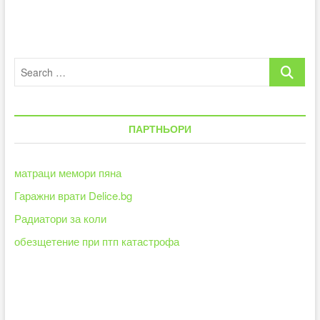
Search
…
ПАРТНЬОРИ
матраци мемори пяна
Гаражни врати Delice.bg
Радиатори за коли
обезщетение при птп катастрофа