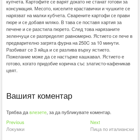
купчета. Картофите се варят докато не станат готови за
консумация. Месото, киселите краставички и чушките се
нарязват на малки кубчета. Сварените картофи се прави
пюре и се добавя мляко. В тава се поставя хартия за
печене и се разстила пюрето. След това нарязаните
зеленчуци се разпределят равномерно. Ястието се пече в
предварително загрята фурна на 250C за 10 минути.
Разбиват се 3 яйца и се разлива върху ястието.
Пожелание може да се настърже кашкавал. Ястието е
готово, когато придобие коричка със златисто-кафеникав
цвят.
Вашият коментар
Трябва да
влезете
, за да публикувате коментар.
Previous
Next
Навигация
Previous
Next
post:
post:
Локумки
Пица по италиански