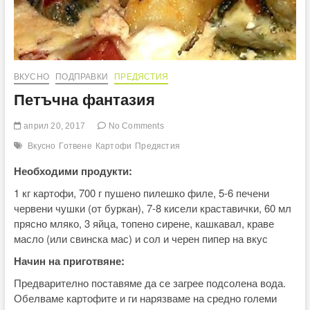
ВКУСНО
ПОДПРАВКИ
ПРЕДЯСТИЯ
Петъчна фантазия
април 20, 2017
No Comments
Вкусно
Готвене
Картофи
Предястия
Необходими продукти:
1 кг картофи, 700 г пушено пилешко филе, 5-6 печени
червени чушки (от буркан), 7-8 кисели краставички, 60 мл
прясно мляко, 3 яйца, топено сирене, кашкавал, краве
масло (или свинска мас) и сол и черен пипер на вкус
Начин на приготвяне:
Предварително поставяме да се загрее подсолена вода.
Обелваме картофите и ги нарязваме на средно големи