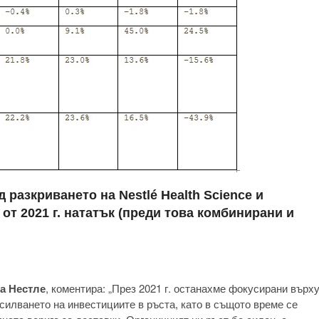
д разкриването на Nestlé Health Science и
от 2021 г. нататък (преди това комбинирани и
а Нестле
, коментира: „През 2021 г. останахме фокусирани върх
силването на инвестициите в ръста, като в същото време се