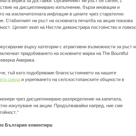
ата верига за доставки. Органичният ни ръст бе силен, с
ствие на дисциплинирано изпълнение, бързи иновации и
то на изключителната инфлация в цените чрез старателно
е. Стабилният ни ръст на основната печалба на акция показва
йност. Целият екип на Нестле демонстрира постоянство и ловко
кусирахме върху категории с атрактивни възможности за ръст и
лючват придобиването на основните марки на The Bountiful
Северна Америка.
че, тъй като подобряваме благосъстоянието на нашите
ата среда
и укрепването на селскостопанските общности в
ионери чрез дисциплинирано разпределение на капитала,
тно изкупуване на акции. Продължавайки напред, ние сме
тойност.“
ле България коментира
: