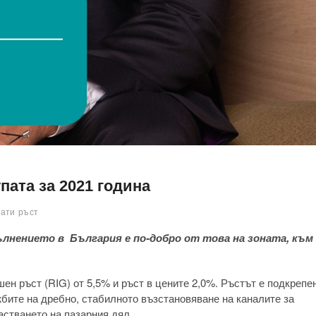
пата за 2021 година
тати
ръст
ълнението в България е по-добро от това на зоната, към
ен ръст (RIG) от 5,5% и ръст в цените 2,0%. Ръстът е подкрепе
ите на дребно, стабилното възстановяване на каналите за
астването на пазарния дял.