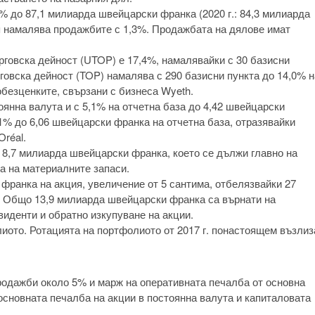
% до 87,1 милиарда швейцарски франка (2020 г.: 84,3 милиарда
 намалява продажбите с 1,3%. Продажбата на дялове имат
рговска дейност (UTOP) е 17,4%, намалявайки с 30 базисни
говска дейност (TOP) намалява с 290 базисни пункта до 14,0% н
обезценките, свързани с бизнеса Wyeth.
оянна валута и с 5,1% на отчетна база до 4,42 швейцарски
1% до 6,06 швейцарски франка на отчетна база, отразявайки
Oréal.
 8,7 милиарда швейцарски франка, което се дължи главно на
а на материалните запаси.
франка на акция, увеличение от 5 сантима, отбелязвайки 27
. Общо 13,9 милиарда швейцарски франка са върнати на
виденти и обратно изкупуване на акции.
иото. Ротацията на портфолиото от 2017 г. понастоящем възлиз
 продажби около 5% и марж на оперативната печалба от основна
основната печалба на акции в постоянна валута и капиталовата