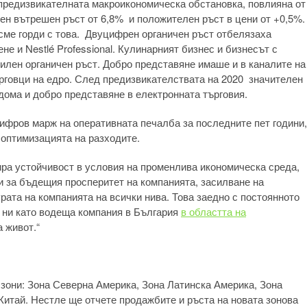
 предизвикателната макроикономическа обстановка, повлияна от
ен вътрешен ръст от 6,8% и положителен ръст в цени от +0,5%.
 сме горди с това. Двуцифрен органичен ръст отбелязаха
е и Nestlé Professional. Кулинарният бизнес и бизнесът с
илен органичен ръст. Добро представяне имаше и в каналите на
рговци на едро. След предизвикателствата на 2020 значителен
дома и добро представяне в електронната търговия.
ифров марж на оперативната печалба за последните пет години,
 оптимизацията на разходите.
ра устойчивост в условия на променлива икономическа среда,
и за бъдещия просперитет на компанията, засилване на
рата на компанията на всички нива. Това заедно с постоянното
 ни като водеща компания в България
в областта на
 живот.“
т зони: Зона Северна Америка, Зона Латинска Америка, Зона
Китай. Нестле ще отчете продажбите и ръста на новата зонова