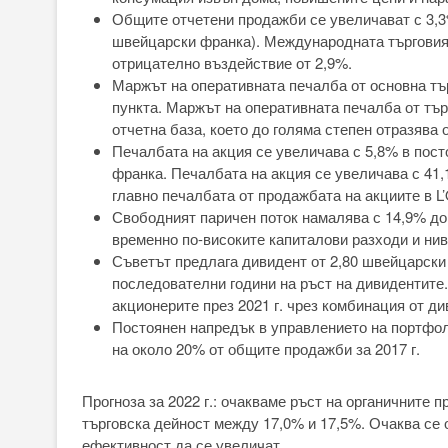
Общите отчетени продажби се увеличават с 3,3
швейцарски франка). Международната търговия
отрицателно въздействие от 2,9%.
Маржът на оперативната печалба от основна тъ
пункта. Маржът на оперативната печалба от тър
отчетна база, което до голяма степен отразява 
Печалбата на акция се увеличава с 5,8% в пост
франка. Печалбата на акция се увеличава с 41,
главно печалбата от продажбата на акциите в L’
Свободният паричен поток намалява с 14,9% до
временно по-високите капиталови разходи и нив
Съветът предлага дивидент от 2,80 швейцарски 
последователни години на ръст на дивидентите
акционерите през 2021 г. чрез комбинация от ди
Постоянен напредък в управлението на портфол
на около 20% от общите продажби за 2017 г.
Прогноза за 2022 г.: очакваме ръст на органичните
търговска дейност между 17,0% и 17,5%. Очаква се 
ефективност да се увеличат.