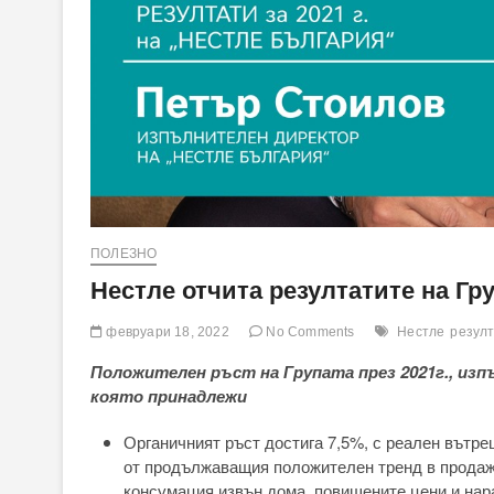
ПОЛЕЗНО
Нестле отчита резултатите на Гру
февруари 18, 2022
No Comments
Нестле
резул
Положителен ръст на Групата през 2021г., изп
която принадлежи
Органичният ръст достига 7,5%, с реален вътреш
от продължаващия положителен тренд в продажб
консумация извън дома, повишените цени и нар