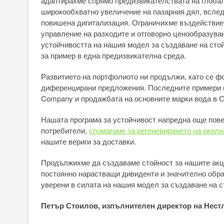
адаптирахме спрямо предизвикателствата на глобалн
широкообхватно увеличение на пазарния дял, вслед
повишена дигитализация. Ограничихме въздействие
управление на разходите и отговорно ценообразуван
устойчивостта на нашия модел за създаване на сто
за пример в една предизвикателна среда.
Развитието на портфолиото ни продължи, като се фо
диференцирани предложения. Последните примери вк
Company и продажбата на основните марки вода в 
Нашата програма за устойчивост напредна още пове
потребители,
спомагаме за регенерирането на околн
нашите вериги за доставки.
Продължихме да създаваме стойност за нашите акц
постоянно нарастващи дивиденти и значително обра
уверени в силата на нашия модел за създаване на с
Петър Стоилов, изпълнителен директор на Нест