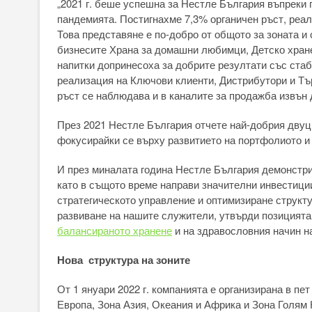
„2021 г. беше успешна за Нестле България въпреки
пандемията. Постигнахме 7,3% органичен ръст, реал
Това представяне е по-добро от общото за зоната и
бизнесите Храна за домашни любимци, Детско хранен
напитки допринесоха за добрите резултати със стаб
реализация на Ключови клиенти, Дистрибутори и Тъ
ръст се наблюдава и в каналите за продажба извън 
През 2021 Нестле България отчете най-добрия двуц
фокусирайки се върху развитието на портфолиото и
И през миналата година Нестле България демонстри
като в същото време направи значителни инвестици
стратегическото управление и оптимизиране структу
развиване на нашите служители, утвърди позицията
балансираното хранене
и на здравословния начин на
Нова структура на зоните
От 1 януари 2022 г. компанията е организирана в пе
Европа, Зона Азия, Океания и Африка и Зона Голям 