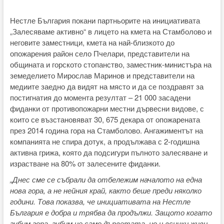
Нестле България покани партньорите на инициативата
„Залесяваме активно“ в лицето на кмета на Стамболово и
неговите заместници, кмета на най-близкото до
опожарения район село Пчелари, представители на
общината и горското стопанство, заместник-министъра на
земеделието Мирослав Маринов и представители на
медиите заедно да видят на място и да се поздравят за
постигнатия до момента резултат – 21 000 засадени
фиданки от противопожарни местни дървесни видове, с
които се възстановяват 30, 675 декара от опожарената
през 2014 година гора на Стамболово. Ангажиментът на
компанията не спира дотук, а продължава с 2-годишна
активна грижа, която да подсигури пълното залесяване и
израстване на 80% от залесените фиданки.
„Днес сме се събрали да отбележим началото на една
нова гора, а не нейния край, както беше преди няколко
години. Това показва, че инициативата на Нестле
България е добра и трябва да продължи. Защото когато
губим гора, губим не само дърветата, но и всички живи