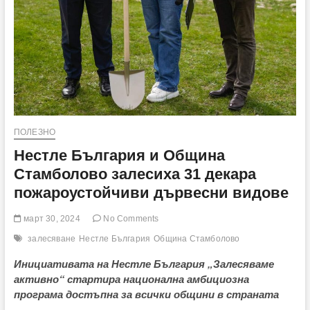
ПОЛЕЗНО
Нестле България и Община
Стамболово залесиха 31 декара
пожароустойчиви дървесни видове
март 30, 2024
No Comments
залесяване
Нестле България
Община Стамболово
Инициативата на Нестле България
„
Залесяваме
активно
“
стартира национална амбициозна
програма достъпна за всички общини в страната