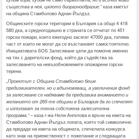
същества в нея, цялото биоразнообразие.“
каза кметът
на община Стамболово Аднан Йълдъз.
Общинските горски територии в България са общо 4 418
580 дка, а средногодишно в страната се отчитат по 451
горски пожари, които ежегодно засягат 47000 дка, голяма
част от които не могат да се възстановят самостоятелно.
Инициативата SOS Залесяване цели да помогне именно
на тях с дарителски фонд, който да съдейства за
залесяването на невъзобновяемите опожарени горски
терени.
„Проектът с Община Стамболово беше
предизвикателен, но и вдъхновяващ, а увеличения фонд
за залесяване се надяваме да предизвика вниманието и
желанието от 265-те общини в България да го спечелят
и използват за тяхна собствена залесителна
програма.“
– каза г-жа Нели Ангелова и връчи на кмета на
Стамболово Аднан Йълдъз лопата, която той символично
да предаде на кмета на общината, спечелила конкурса
като знак на приемственост с пожелание и следващата