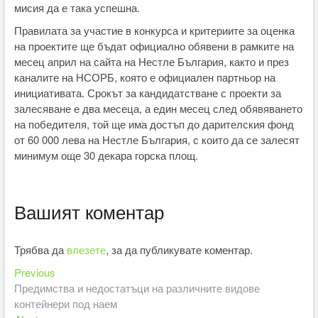
мисия да е така успешна.
Правилата за участие в конкурса и критериите за оценка
на проектите ще бъдат официално обявени в рамките на
месец април на сайта на Нестле България, както и през
каналите на НСОРБ, която е официален партньор на
инициативата. Срокът за кандидатстване с проекти за
залесяване е два месеца, а един месец след обявяването
на победителя, той ще има достъп до дарителския фонд
от 60 000 лева на Нестле България, с които да се залесят
минимум още 30 декара горска площ.
Вашият коментар
Трябва да
влезете
, за да публикувате коментар.
Previous
Навигация
Previous
post:
Предимства и недостатъци на различните видове
контейнери под наем