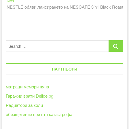
Next
Next
post:
NESTLÉ обяви лансирането на NESCAFÉ 3in1 Black Roast
Search
…
ПАРТНЬОРИ
матраци мемори пяна
Гаражни врати Delice.bg
Радиатори за коли
обезщетение при птп катастрофа