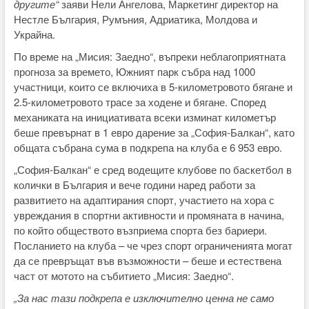
другите“
заяви Нели Ангелова, Маркетинг директор на
Нестле България, Румъния, Адриатика, Молдова и
Украйна.
По време на „Мисия: Заедно“, въпреки неблагоприятната
прогноза за времето, Южният парк събра над 1000
участници, които се включиха в 5-километровото бягане и
2.5-километровото трасе за ходене и бягане. Според
механиката на инициативата всеки изминат километър
беше превърнат в 1 евро дарение за „София-Балкан“, като
общата събрана сума в подкрепа на клуба е 6 953 евро.
„София-Балкан“ е сред водещите клубове по баскетбол в
колички в България и вече години наред работи за
развитието на адаптирания спорт, участието на хора с
увреждания в спортни активности и промяната в начина,
по който обществото възприема спорта без бариери.
Посланието на клуба – че чрез спорт ограниченията могат
да се превръщат във възможности – беше и естествена
част от мотото на събитието „Мисия: Заедно“.
„За нас тази подкрепа е изключително ценна не само