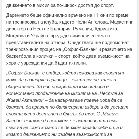
движението в мисия за по-широк достъп до спорт.
Дарението беше официално връчено на 11 юни по време
на тренировка на клуба, където Нели Ангелова, Маркетинг
директор на Нестле България, Румъния, Адриатика,
Молдова и Украйна, предаде символичен чек на
представителите на отбора. Средствата ще подпомогнат
тренировъчния процес на „София-Балкан“ и развитието на
баскетбола в колички – спорт, който дава възможност на
хора с увреждания да бъдат активни.
„София-Балкан“ е отбор, който показва как спортът
може да разширява граници – както лични, така и
обществени. За нас подкрепата към отбора е
естествено продължение на мисията на „Нестле за
Живей Активно!“ – да насърчаваме повече хора да се
движат, да правят по-балансирани избори и да усещат
спорта като достъпен и близък до тях. С „Мисия:
Заедно“ искахме да покажем, че активността има
смисъл не само когато се движим заради себе си, а и
когато движението ни създава възможности за