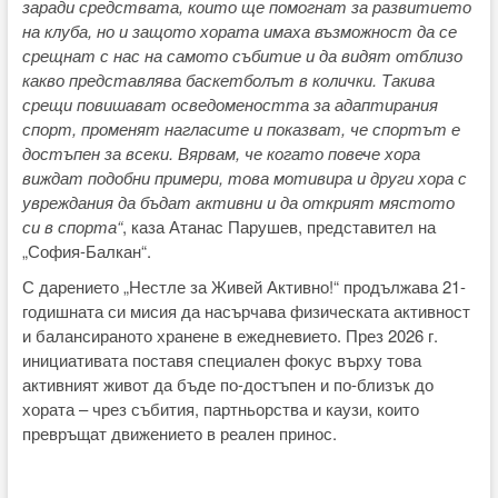
заради средствата, които ще помогнат за развитието
на клуба, но и защото хората имаха възможност да се
срещнат с нас на самото събитие и да видят отблизо
какво представлява баскетболът в колички. Такива
срещи повишават осведомеността за адаптирания
спорт, променят нагласите и показват, че спортът е
достъпен за всеки. Вярвам, че когато повече хора
виждат подобни примери, това мотивира и други хора с
увреждания да бъдат активни и да открият мястото
си в спорта“
, каза Атанас Парушев, представител на
„София-Балкан“.
С дарението „Нестле за Живей Активно!“ продължава 21-
годишната си мисия да насърчава физическата активност
и балансираното хранене в ежедневието. През 2026 г.
инициативата поставя специален фокус върху това
активният живот да бъде по-достъпен и по-близък до
хората – чрез събития, партньорства и каузи, които
превръщат движението в реален принос.