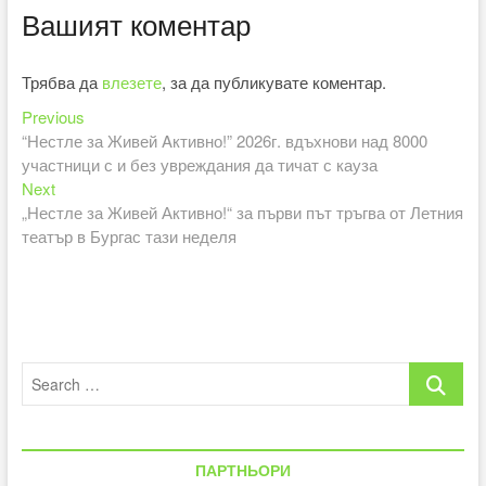
Вашият коментар
Трябва да
влезете
, за да публикувате коментар.
Previous
Навигация
Previous
post:
“Нестле за Живей Aктивно!” 2026г. вдъхнови над 8000
участници с и без увреждания да тичат с кауза
Next
Next
post:
„Нестле за Живей Активно!“ за първи път тръгва от Летния
театър в Бургас тази неделя
Search
…
ПАРТНЬОРИ