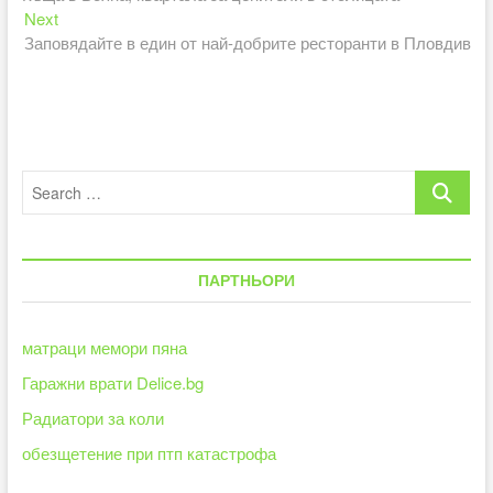
Next
Next
post:
Заповядайте в един от най-добрите ресторанти в Пловдив
Search
…
ПАРТНЬОРИ
матраци мемори пяна
Гаражни врати Delice.bg
Радиатори за коли
обезщетение при птп катастрофа