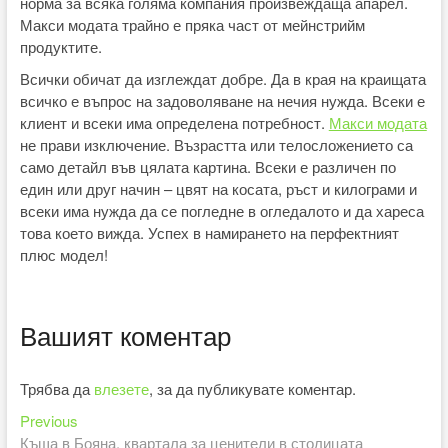
норма за всяка голяма компания произвеждаща апарел.
Макси модата трайно е пряка част от мейнстрийм
продуктите.
Всички обичат да изглеждат добре. Да в края на краищата
всичко е въпрос на задоволяване на нечия нужда. Всеки е
клиент и всеки има определена потребност.
Макси модата
не прави изключение. Възрастта или телосложението са
само детайл във цялата картина. Всеки е различен по
един или друг начин – цвят на косата, ръст и килограми и
всеки има нужда да се погледне в огледалото и да хареса
това което вижда. Успех в намирането на перфектният
плюс модел!
Вашият коментар
Трябва да
влезете
, за да публикувате коментар.
Previous
Навигация
Previous
post:
Къща в Бояна, квартала за ценители в столицата