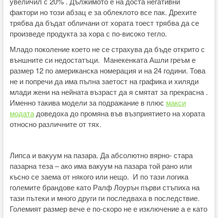
увеличил с 20% . Дължимото е на доста негативни
фактори но този абзац е за облеклото все пак. Дрехите
трябва да бъдат обличани от хората тоест трябва да се
произведе продукта за хора с по-високо тегло.
Младо поколение което не се страхува да бъде открито с
външните си недостатъци. Манекенката Ашли греъм е
размер 12 по американска номерация и на 24 години. Това
не и попречи да има пълна заетост на графика и хиляди
млади жени на нейната възраст да я смятат за прекрасна .
Именно такива модели за подражание в плюс
макси
модата
доведоха до промяна във възприятието на хората
относно различните от тях.
Липса и вакуум на пазара. Да абсолютно вярно- стара
пазарна теза – ако има вакуум на пазара той рано или
късно се заема от някого или нещо. И по тази логика
големите брандове като Ралф Лоурън първи стъпиха на
тази пътеки и много други ги последваха в последствие.
Големият размер вече е по-скоро не е изключение а е като