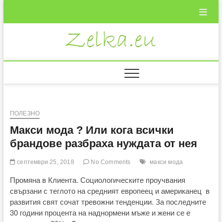
Skip
to
content
Zelka.eu
ВКУСНИ
РЕЦЕПТИ
ПОЛЕЗНО
Макси мода ? Или кога всички
брандове разбраха нуждата от нея
септември 25, 2018
No Comments
макси мода
Промяна в Клиента. Социологическите проучвания
свързани с теглото на средният европеец и американец в
развития свят сочат тревожни тенденции. За последните
30 години процента на наднормени мъже и жени се е