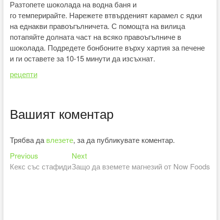
Разтопете шоколада на водна баня и
го темперирайте. Нарежете втвърденият карамел с ядки
на еднакви правоъгълничета. С помощта на вилица
потапяйте долната част на всяко правоъгълниче в
шоколада. Подредете бонбоните върху хартия за печене
и ги оставете за 10-15 минути да изсъхнат.
рецепти
Вашият коментар
Трябва да
влезете
, за да публикувате коментар.
Previous
Next
Навигация
Previous
Next
post:
post:
Кекс със стафиди
Защо да вземете магнезий от Now Foods