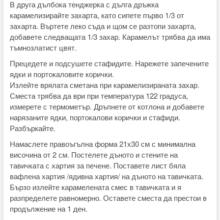
В друга дълбока тенджерка с дълга дръжка
карамелизирайте захарта, като сипете първо 1/3 от
захарта. Въртете леко съда и щом се разтопи захарта,
добавете следващата 1/3 захар. Карамелът трябва да има
тъмнозлатист цвят.
Прецедете и подсушете стафидите. Нарежете запечените
ядки и портокаловите корички.
Излейте врялата сметана при карамелизираната захар.
Сместа трябва да ври при температура 122 градуса,
измерете с термометър. Дръпнете от котлона и добавете
нарязаните ядки, портокалови корички и стафиди.
Разбъркайте.
Намаслете правоъгълна форма 21х30 см с минимална
височина от 2 см. Постелете дъното и стените на
тавичката с хартия за печене. Поставете лист бяла
вафлена хартия /ядивна хартия/ на дъното на тавичката.
Бързо излейте карамелената смес в тавичката и я
разпределете равномерно. Оставете сместа да престои в
продължение на 1 ден.