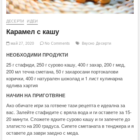
ДЕСЕРТИ
ИДЕИ
Карамел с кашу
май 27, 2020
No Comments
Вкусно
Десерти
НЕОБХОДИМИ ПРОДУКТИ
25 г стафиди, 250 г сурово кашу, 400 г захар, 200 г мед,
200 мл течна сметана, 50 г захаросани портокалови
корички, 400 г натурален шоколад и 1 лист кулинарна
ядлива хартия
НАЧИН НА ПРИГОТВЯНЕ
Ако обичате игри за готвене тази рецепта е идеална за
вас. Залейте стафидите с вряла вода и ги оставете за 15-
20 минути. Сложете ядките сурово кашу и ги запечете до
златисто на 200 градуса. Сипете сметаната в тенджера и я
оставете да заври заедно с меда.