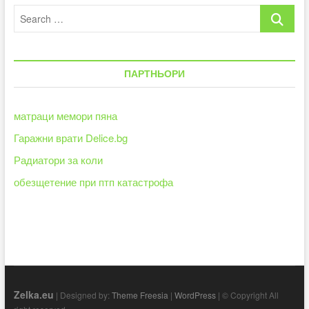
Search
…
ПАРТНЬОРИ
матраци мемори пяна
Гаражни врати Delice.bg
Радиатори за коли
обезщетение при птп катастрофа
Zelka.eu
| Designed by:
Theme Freesia
|
WordPress
| © Copyright All