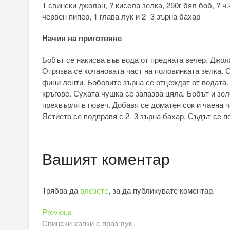
1 свински джолан, ? кисела зелка, 250г бял боб, ? ч.
червен пипер, 1 глава лук и 2- 3 зърна бахар
Начин на приготвяне
Бобът се накисва във вода от предната вечер. Джол
Отрязва се кочановата част на половинката зелка. 
фини ленти. Бобовите зърна се отцеждат от водата.
кръгове. Сухата чушка се запазва цяла. Бобът и зе
прехвърля в гювеч. Добавя се доматен сок и чаена 
Ястието се подправя с 2- 3 зърна бахар. Съдът се п
Вашият коментар
Трябва да
влезете
, за да публикувате коментар.
Previous
Навигация
Previous
post:
Свински хапки с праз лук