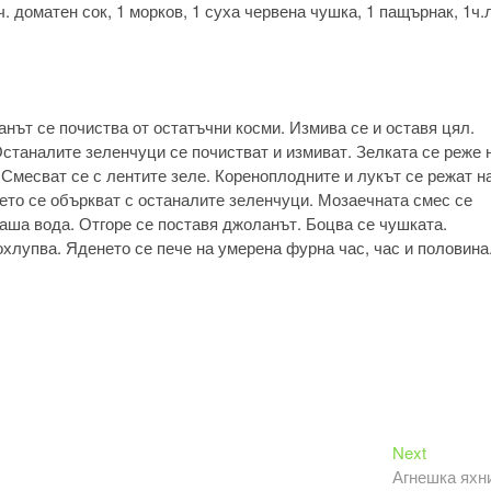
ч. доматен сок, 1 морков, 1 суха червена чушка, 1 пащърнак, 1ч.л
анът се почиства от остатъчни косми. Измива се и оставя цял.
Останалите зеленчуци се почистват и измиват. Зелката се реже 
 Смесват се с лентите зеле. Кореноплодните и лукът се режат н
лето се объркват с останалите зеленчуци. Мозаечната смес се
чаша вода. Отгоре се поставя джоланът. Боцва се чушката.
охлупва. Яденето се пече на умерена фурна час, час и половина
Next
Next
post:
Агнешка яхн