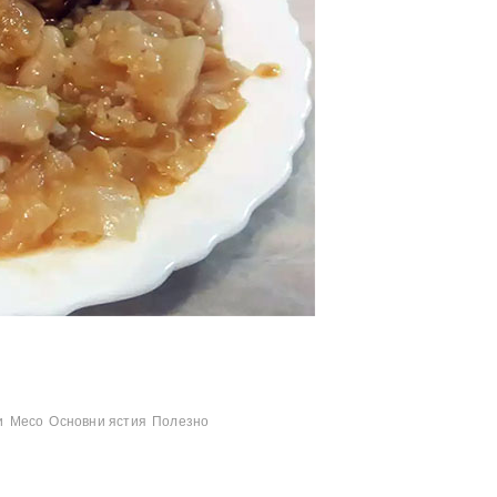
и
Месо
Основни ястия
Полезно