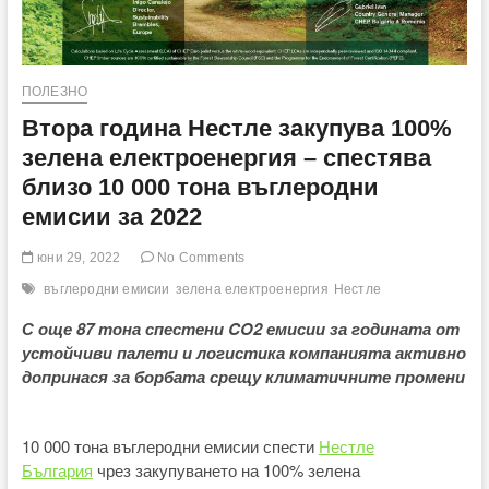
ПОЛЕЗНО
Втора година Нестле закупува 100%
зелена електроенергия – спестява
близо 10 000 тона въглеродни
емисии за 2022
юни 29, 2022
No Comments
въглеродни емисии
зелена електроенергия
Нестле
С още 87 тона спестени
CO2
емисии за годината от
устойчиви палети и логистика компанията активно
допринася за борбата срещу климатичните промени
10 000 тона въглеродни емисии спести
Нестле
България
чрез закупуването на 100% зелена