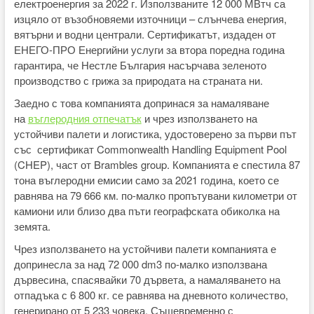
електроенергия за 2022 г. Използваните 12 000 МВтч са
изцяло от възобновяеми източници – слънчева енергия,
вятърни и водни централи. Сертификатът, издаден от
ЕНЕГО-ПРО Енергийни услуги за втора поредна година
гарантира, че Нестле България насърчава зеленото
производство с грижа за природата на страната ни.
Заедно с това компанията допринася за намаляване
на
въглеродния отпечатък
и чрез използването на
устойчиви палети и логистика, удостоверено за първи път
със сертификат Commonwealth Handling Equipment Pool
(CHEP), част от Brambles group. Компанията е спестила 87
тона въглеродни емисии само за 2021 година, което се
равнява на 79 666 км. по-малко пропътувани километри от
камиони или близо два пъти географската обиколка на
земята.
Чрез използването на устойчиви палети компанията е
допринесла за над 72 000 dm3 по-малко използвана
дървесина, спасявайки 70 дървета, а намаляването на
отпадъка с 6 800 кг. се равнява на дневното количество,
генерирано от 5 233 човека. Същевременно с