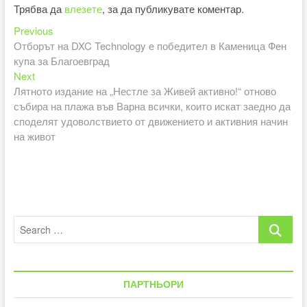
Трябва да
влезете
, за да публикувате коментар.
Previous
Навигация
Previous
post:
Отборът на DXC Technology е победител в Каменица Фен
купа за Благоевград
Next
Next
post:
Лятното издание на „Нестле за Живей активно!“ отново
събира на плажа във Варна всички, които искат заедно да
споделят удоволствието от движението и активния начин
на живот
Search
…
ПАРТНЬОРИ