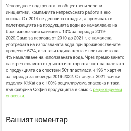
Успоредно с подкрепата на обществени зелени
инициативи, компанията непрекъснато работи в еко
посока. От 2014 не депонира отпадък, а промяната в
палетизацията на продукцията води до намаляване на
броя използвани камиони с 13% за периода 2019-
2020.Само за периода от 2010 до 2021 г. е намалена
употребата на използваната вода при производствените
процеси с 67%, а за тази година целта е постигането на
4% намаляване на използваната вода. Чрез премахването
на стреч фолиото от дъното и от горната част на палетата
с продукцията са спестени 50т пластмаса и 196 т хартия
за периода за периода 2016-2022. От август 2021 всички
изделия KitKat са с 100% рециклируема опаковка и така
във фабрика София продукцията е само с
рециклируеми
опаковки
.
Вашият коментар