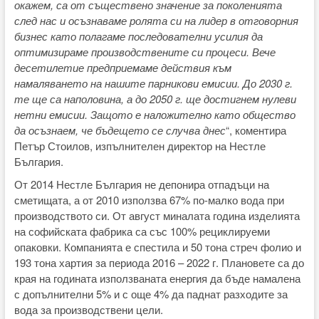
окажем, са от съществено значение за поколенията
след нас и осъзнаваме ролята си на лидер в отговорния
бизнес като полагаме последователни усилия да
оптимизираме производствените си процеси. Вече
десетилетие предприемаме действия към
намаляването на нашите парникови емисии. До 2030 г.
те ще са наполовина, а до 2050 г. ще достигнем нулеви
нетни емисии. Защото е наложително като общество
да осъзнаем, че бъдещето се случва днес
“, коментира
Петър Стоилов, изпълнителен директор на Нестле
България.
От 2014 Нестле България не депонира отпадъци на
сметищата, а от 2010 използва 67% по-малко вода при
производството си. От август миналата година изделията
на софийската фабрика са със 100% рециклируеми
опаковки. Компанията е спестила и 50 тона стреч фолио и
193 тона хартия за периода 2016 – 2022 г. Плановете са до
края на годината използваната енергия да бъде намалена
с допълнителни 5% и с още 4% да паднат разходите за
вода за производствени цели.