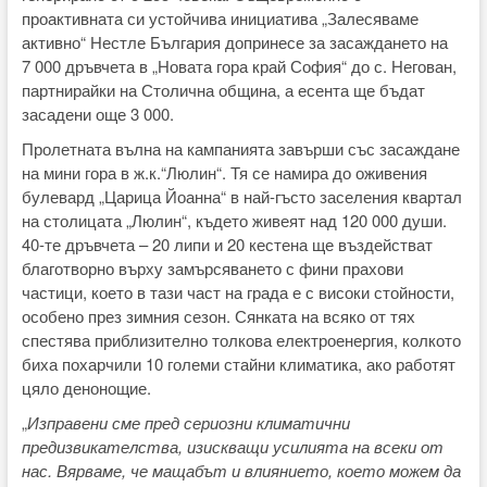
проактивната си устойчива инициатива „Залесяваме
активно“ Нестле България допринесе за засаждането на
7 000 дръвчета в „Новата гора край София“ до с. Негован,
партнирайки на Столична община, а есента ще бъдат
засадени още 3 000.
Пролетната вълна на кампанията завърши със засаждане
на мини гора в ж.к.“Люлин“. Тя се намира до оживения
булевард „Царица Йоанна“ в най-гъсто заселения квартал
на столицата „Люлин“, където живеят над 120 000 души.
40-те дръвчета – 20 липи и 20 кестена ще въздействат
благотворно върху замърсяването с фини прахови
частици, което в тази част на града е с високи стойности,
особено през зимния сезон. Сянката на всяко от тях
спестява приблизително толкова електроенергия, колкото
биха похарчили 10 големи стайни климатика, ако работят
цяло денонощие.
„
Изправени сме пред сериозни климатични
предизвикателства, изискващи усилията на всеки от
нас. Вярваме, че мащабът и влиянието, което можем да