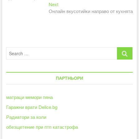
Next
Next
post:
Онлайн вкусотийки направо от кухнята
Search
…
ПАРТНЬОРИ
матраци мемори пяна
Гаражни врати Delice.bg
Радиатори за коли
обезщетение при птп катастрофа