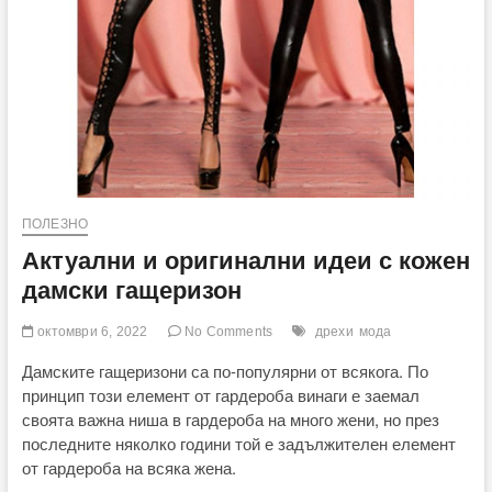
ПОЛЕЗНО
Актуални и оригинални идеи с кожен
дамски гащеризон
октомври 6, 2022
No Comments
дрехи
мода
Дамските гащеризони са по-популярни от всякога. По
принцип този елемент от гардероба винаги е заемал
своята важна ниша в гардероба на много жени, но през
последните няколко години той е задължителен елемент
от гардероба на всяка жена.