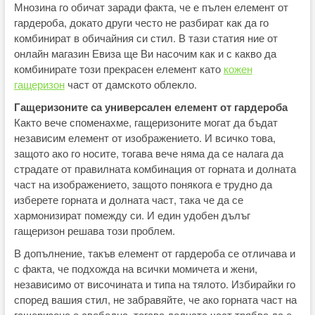
Мнозина го обичат заради факта, че е пълен елемент от
гардероба, докато други често не разбират как да го
комбинират в обичайния си стил. В тази статия ние от
онлайн магазин Евиза ще Ви насочим как и с какво да
комбинирате този прекрасен елемент като
кожен
гащеризон
част от дамското облекло.
Гащеризоните са универсален елемент от гардероба
Както вече споменахме, гащеризоните могат да бъдат
независим елемент от изображението. И всичко това,
защото ако го носите, тогава вече няма да се налага да
страдате от правилната комбинация от горната и долната
част на изображението, защото понякога е трудно да
изберете горната и долната част, така че да се
хармонизират помежду си. И един удобен дълъг
гащеризон решава този проблем.
В допълнение, такъв елемент от гардероба се отличава и
с факта, че подхожда на всички момичета и жени,
независимо от височината и типа на тялото. Избирайки го
според вашия стил, не забравяйте, че ако горната част на
гащеризона е свободна, тогава долната част трябва да е