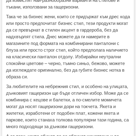
тъкани, използвани за гащеризони.
Така че за бизнес жени, които се придържат към дрес кода
или просто предпочитат бизнес стил, тези продукти могат
да се превърнат в стилен акцент в гардероба, без да
надхвърлят стила. Днес можете да ги намерите в
магазините под формата на комбинирани панталони с
блуза или просто строг стил, който предполага наличието
на класически панталон отдолу. Избирайки неутрални
спокойни цветове – черно, тъмно синьо, бежово, можете
да изглеждате оригинално, без да губите бизнес нотка в
образа си.
За любителите на небрежния стил, и особено на улицата,
дънковият гащеризон ще бъде отличен избор. Може да се
комбинира с кецове и балетки, а по-смелите момичета
могат да носят гащеризони дори на токчета. Якета и
жилетки, изработени от подобен плат, кожени якета и
паркове, които станаха толкова популярни тази година, са
много подходящи за дънкови гащеризони.
А за тези, които обичат да се обличат женствено и да