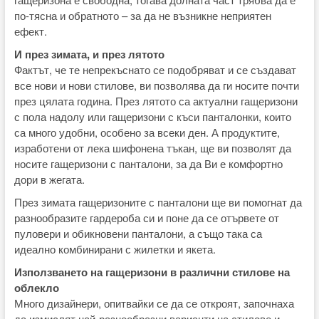
по-тясна и обратното – за да не възникне неприятен
ефект.
И през зимата, и през лятото
Фактът, че те непрекъснато се подобряват и се създават
все нови и нови стилове, ви позволява да ги носите почти
през цялата година. През лятото са актуални гащеризони
с пола надолу или гащеризони с къси панталонки, които
са много удобни, особено за всеки ден. А продуктите,
изработени от лека шифонена тъкан, ще ви позволят да
носите гащеризони с панталони, за да Ви е комфортно
дори в жегата.
През зимата гащеризоните с панталони ще ви помогнат да
разнообразите гардероба си и поне да се отървете от
пуловери и обикновени панталони, а също така са
идеално комбинирани с жилетки и якета.
Използването на гащеризони в различни стилове на
облекло
Много дизайнери, опитвайки се да се откроят, започнаха
да измислят най-разнообразни варианти на стилове и