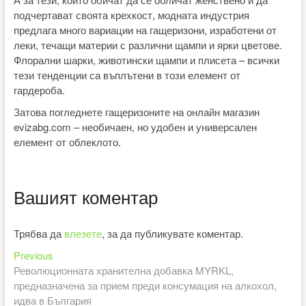
подчертават своята крехкост, модната индустрия
предлага много вариации на гащеризони, изработени от
леки, течащи материи с различни щампи и ярки цветове.
Флорални шарки, животински щампи и плисета – всички
тези тенденции са въплътени в този елемент от
гардероба.
Затова погледнете гащеризоните на онлайн магазин
evizabg.com – необичаен, но удобен и универсален
елемент от облеклото.
Вашият коментар
Трябва да
влезете
, за да публикувате коментар.
Previous
Навигация
Previous
post:
Революционната хранителна добавка MYRKL,
предназначена за прием преди консумация на алкохол,
идва в България