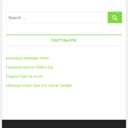
добри
за
Search
здравето
и
…
околната
среда
ПАРТНЬОРИ
матраци мемори пяна
Гаражни врати Delice.bg
Радиатори за коли
обезщетение при птп катастрофа