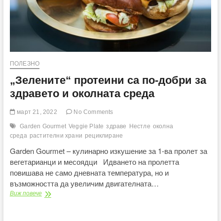
ПОЛЕЗНО
„Зелените“ протеини са по-добри за
здравето и околната среда
март 21, 2022
No Comments
Garden Gourmеt
Veggie Plate
здраве
Нестле
околна
среда
растителни храни
рециклиране
Garden Gourmеt – кулинарно изкушение за 1-ва пролет за
вегетарианци и месоядци Идването на пролетта
повишава не само дневната температура, но и
възможността да увеличим двигателната…
„Зелените“
Виж повече
протеини
са
по-