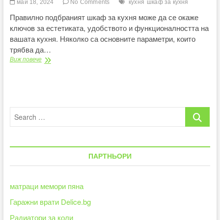
май 18, 2024
No Comments
кухня
шкаф за кухня
Правилно подбраният шкаф за кухня може да се окаже
ключов за естетиката, удобството и функционалността на
вашата кухня. Няколко са основните параметри, които
трябва да…
Избор
Виж повече
на
правилния
шкаф
за
кухня:
Search
материали,
дизайн
…
и
функционалност
ПАРТНЬОРИ
матраци мемори пяна
Гаражни врати Delice.bg
Радиатори за коли