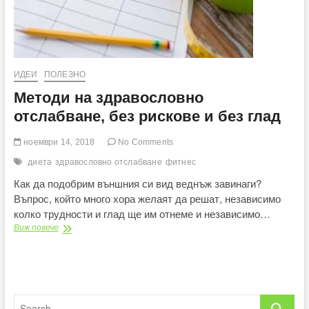
ИДЕИ
ПОЛЕЗНО
Методи на здравословно
отслабване, без рискове и без глад
ноември 14, 2018
No Comments
диета
здравословно отслабване
фитнес
Как да подобрим външния си вид веднъж завинаги?
Въпрос, който много хора желаят да решат, независимо
колко трудности и глад ще им отнеме и независимо…
Методи
Виж повече
на
здравословно
отслабване,
без
рискове
Search
и