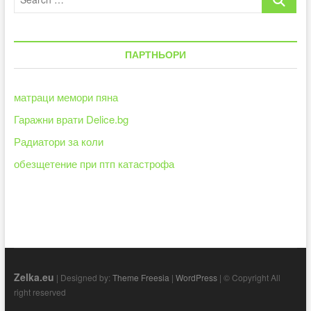
без
…
глад
ПАРТНЬОРИ
матраци мемори пяна
Гаражни врати Delice.bg
Радиатори за коли
обезщетение при птп катастрофа
Zelka.eu
| Designed by:
Theme Freesia
|
WordPress
| © Copyright All
right reserved