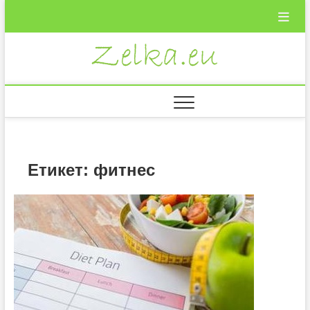
Skip
to
content
Zelka.eu
ВКУСНИ
РЕЦЕПТИ
Етикет:
фитнес