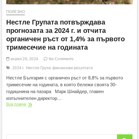
прогноза
за
ПОЛЕЗНО
годината
Нестле Групата потвърждава
прогнозата за 2024 г. и отчита
органичен ръст от 1,4% за първото
тримесечие на годината
април 26, 2024
No Comments
2024 г.
Нестле Група
финансови резултати
Нестле България с органичен ръст от 8,8% за първото
тримесечие на годината, в която бележи своята 30-
годишнина на пазара Марк Шнайдер, главен
изпълнителен директор…
Нестле
Виж повече
Групата
потвърждава
прогнозата
за
2024
Search
г.