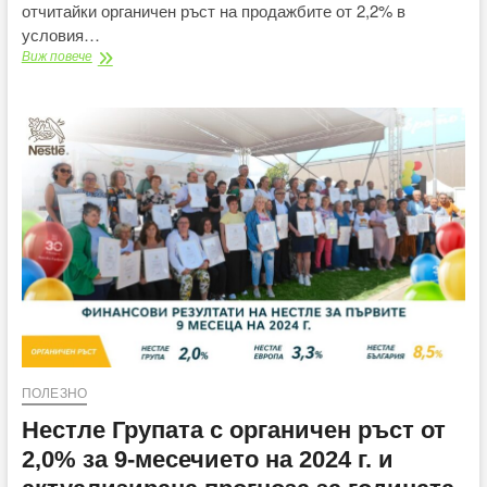
отчитайки органичен ръст на продажбите от 2,2% в
условия…
Нестле
Виж повече
Групата
отчита
органичен
ръст
от
2,2%
през
2024
г.
ПОЛЕЗНО
Нестле Групата с органичен ръст от
2,0% за 9-месечието на 2024 г. и