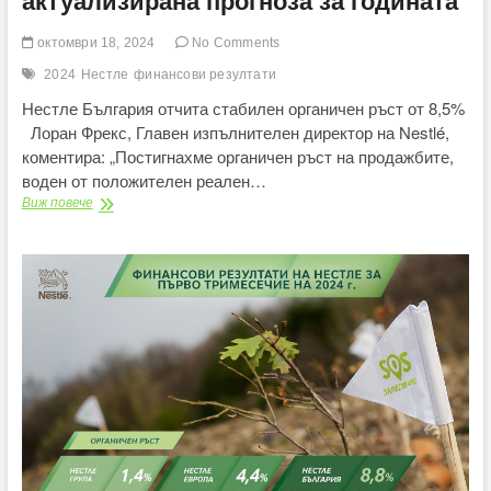
актуализирана прогноза за годината
октомври 18, 2024
No Comments
2024
Нестле
финансови резултати
Нестле България отчита стабилен органичен ръст от 8,5%
Лоран Фрекс, Главен изпълнителен директор на Nestlé,
коментира: „Постигнахме органичен ръст на продажбите,
воден от положителен реален…
Нестле
Виж повече
Групата
с
органичен
ръст
от
2,0%
за
9-
месечието
на
2024
г.
и
актуализирана