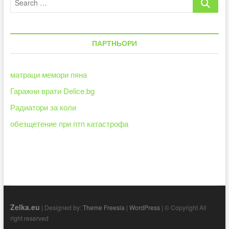
и
…
отчита
органичен
ръст
ПАРТНЬОРИ
от
1,4%
за
първото
матраци мемори пяна
тримесечие
Гаражни врати Delice.bg
на
годината
Радиатори за коли
обезщетение при птп катастрофа
Zelka.eu
| Designed by:
Theme Freesia
|
WordPress
| © Copyright All
right reserved