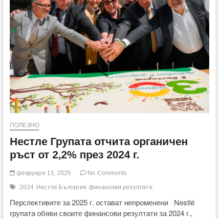
за
2025
г.
и
отчита
органичен
ръст
от
2,9%
за
първото
полугодие
ПОЛЕЗНО
Нестле Групата отчита органичен
ръст от 2,2% през 2024 г.
февруари 13, 2025
No Comments
2024
Нестле България
финансови резултати
Перспективите за 2025 г. остават непроменени Nestlé
групата обяви своите финансови резултати за 2024 г.,