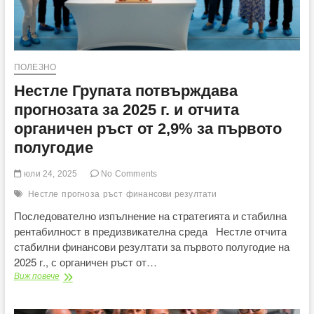
ПОЛЕЗНО
Нестле Групата потвърждава
прогнозата за 2025 г. и отчита
органичен ръст от 2,9% за първото
полугодие
юли 24, 2025
No Comments
Нестле
прогноза
ръст
финансови резултати
Последователно изпълнение на стратегията и стабилна
рентабилност в предизвикателна среда Нестле отчита
стабилни финансови резултати за първото полугодие на
2025 г., с органичен ръст от…
Нестле
Виж повече
Групата
потвърждава
прогнозата