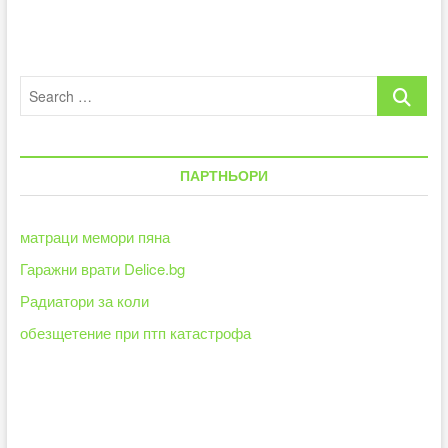
стажантска
програма
„Nestlé
Summer’s
Search
Cool”
се
…
включиха
студенти
от
ПАРТНЬОРИ
България,
Сърбия,
Румъния
и
матраци мемори пяна
Хърватска
Гаражни врати Delice.bg
Радиатори за коли
обезщетение при птп катастрофа