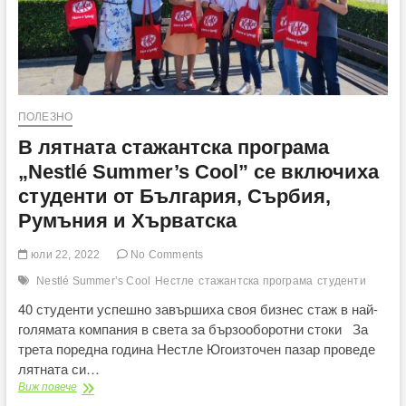
ПОЛЕЗНО
В лятната стажантска програма
„Nestlé Summer’s Cool” се включиха
студенти от България, Сърбия,
Румъния и Хърватска
юли 22, 2022
No Comments
Nestlé Summer’s Cool
Нестле
стажантска програма
студенти
40 студенти успешно завършиха своя бизнес стаж в най-
голямата компания в света за бързооборотни стоки За
трета поредна година Нестле Югоизточен пазар проведе
лятната си…
В
Виж повече
лятната