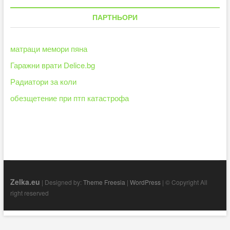
ПАРТНЬОРИ
матраци мемори пяна
Гаражни врати Delice.bg
Радиатори за коли
обезщетение при птп катастрофа
Zelka.eu
| Designed by:
Theme Freesia
|
WordPress
| © Copyright All
right reserved