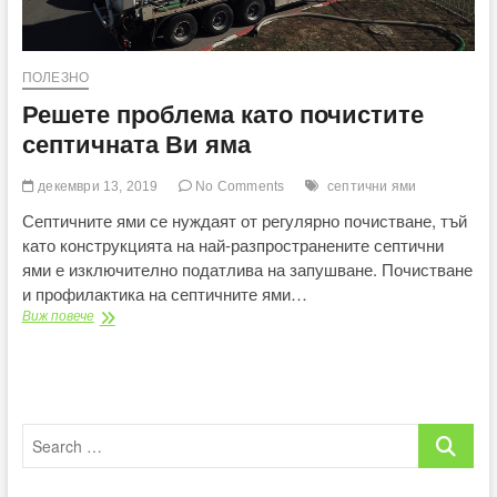
ПОЛЕЗНО
Решете проблема като почистите
септичната Ви яма
декември 13, 2019
No Comments
септични ями
Септичните ями се нуждаят от регулярно почистване, тъй
като конструкцията на най-разпространените септични
ями е изключително податлива на запушване. Почистване
и профилактика на септичните ями…
Решете
Виж повече
проблема
като
почистите
септичната
Ви
Search
яма
…