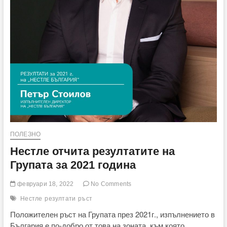
ПОЛЕЗНО
Нестле отчита резултатите на
Групата за 2021 година
февруари 18, 2022
No Comments
Нестле
резултати
ръст
Положителен ръст на Групата през 2021г., изпълнението в
България е по-добро от това на зоната, към която