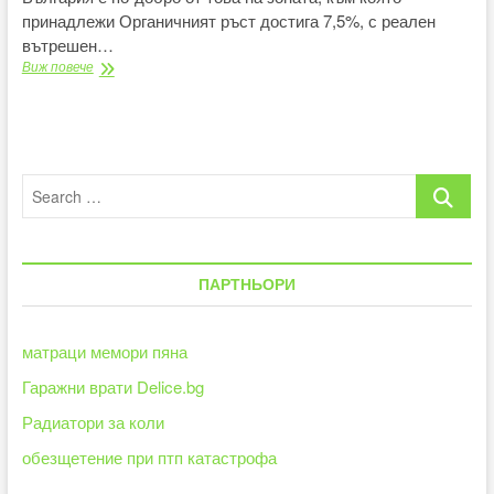
принадлежи Органичният ръст достига 7,5%, с реален
вътрешен…
Нестле
Виж повече
отчита
резултатите
на
Групата
за
Search
2021
година
…
ПАРТНЬОРИ
матраци мемори пяна
Гаражни врати Delice.bg
Радиатори за коли
обезщетение при птп катастрофа