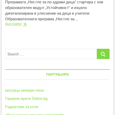
Програмата „Нестле за по-здрави деца“ стартира с нов
образователен модул „Устойчивост“ и изцяло
дигитализирана в улеснение на деца и учители
Образователната програма „Нестле за…
Проект,
Виж повече
презентация,
пано
–
децата
вече
Search
сами
избират
…
как
да
участват
ПАРТНЬОРИ
в
образователната
програма
„Нестле
матраци мемори пяна
за
Гаражни врати Delice.bg
по-
здрави
Радиатори за коли
деца“
обезщетение при птп катастрофа