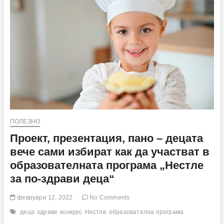
на
програмата
си
Unleashed
ПОЛЕЗНО
Проект, презентация, пано – децата
вече сами избират как да участват в
образователната програма „Нестле
за по-здрави деца“
февруари 12, 2022
No Comments
деца
здраве
конкурс
Нестле
образователна програма