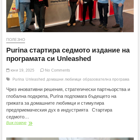
ПОЛЕЗНО
Purina стартира седмото издание на
програмата си Unleashed
юни 19, 2025
No Comments
Purina
Unleashed
домашни любимци
образователна програма
Чрез иновативни решения, стратегически партньорства и
глобална подкрепа, Purina подпомага бъдещето на
грижата за домашните любимци и стимулира
предприемаческия дух в индустрията Стартира
седмото…
Purina
Виж повече
стартира
седмото
издание