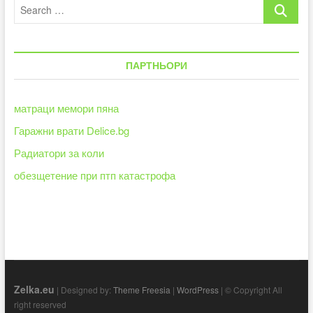
Search
бизнеса
на
…
Нестле
в
11
ПАРТНЬОРИ
държави
матраци мемори пяна
Гаражни врати Delice.bg
Радиатори за коли
обезщетение при птп катастрофа
Zelka.eu
| Designed by:
Theme Freesia
|
WordPress
| © Copyright All
right reserved