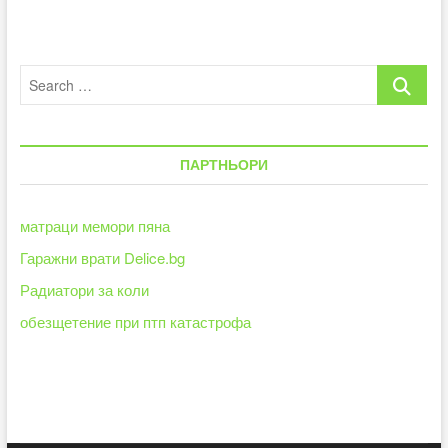
разкрасим
интериора
в
различните
Search
стаи
с
…
помощта
на
декоративни
ПАРТНЬОРИ
пана
за
стена?
матраци мемори пяна
Гаражни врати Delice.bg
Радиатори за коли
обезщетение при птп катастрофа