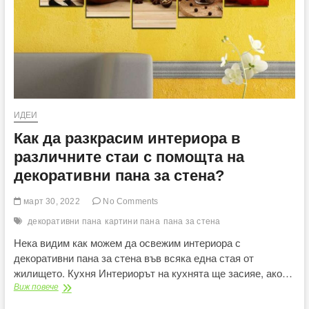
ИДЕИ
Как да разкрасим интериора в
различните стаи с помощта на
декоративни пана за стена?
март 30, 2022
No Comments
декоративни пана
картини пана
пана за стена
Нека видим как можем да освежим интериора с
декоративни пана за стена във всяка една стая от
жилището. Кухня Интериорът на кухнята ще засияе, ако…
Как
Виж повече
да