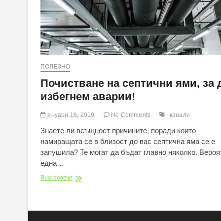
ПОЛЕЗНО
Почистване на септични ями, за 
избегнем аварии!
януари 18, 2019
No Comments
канали
Знаете ли всъщност причините, поради които
намиращата се в близост до вас септична яма се е
запушила? Те могат да бъдат главно няколко. Вероя
една…
Почистване
Виж повече
на
септични
ями,
за