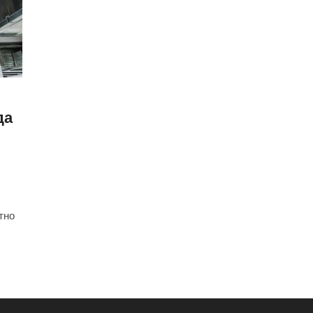
да
тно