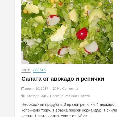
ИДЕИ
САЛАТИ
Салата от авокадо и репички
април 20, 2017
No Comments
Авокадо
Идеи
Полезно
Репички
Салата
Необходими продукти: 3 връзки репички, 1 авокадо, 
копринено тофу, 1 връзка пресен кориандър, 1 скил
чесън, 1 люта чушка, сокът от 1/2 от…