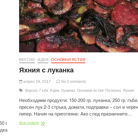
ВКУСНО
ИДЕИ
ОСНОВНИ ЯСТИЯ
Яхния с луканка
април 19, 2017
No Comments
Вкусно
Гъби
Идеи
Луканка
Основни ястия
Полезно
Яхния
Необходими продукти: 150-200 гр. луканка, 250 гр. гъби
пресен лук 2-3 стръка, домати, подправки – сол и чере
пипер. Начин на приготвяне: Ако след празничните…
50 г
Яхния
Виж повече
с
идка
луканка