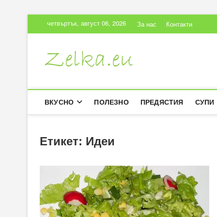
Skip
четвъртък, август 06, 2026
За нас
Контакти
to
content
Zelka.eu
ВКУСНИ РЕЦЕПТИ
ВКУСНО
ПОЛЕЗНО
ПРЕДЯСТИЯ
СУПИ
Етикет:
Идеи