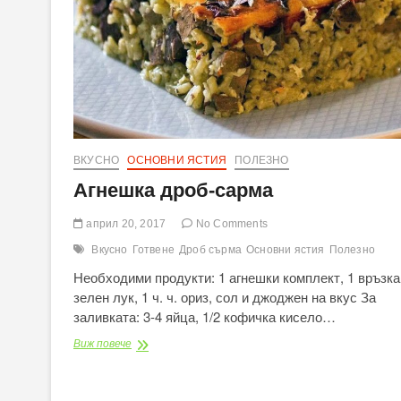
ВКУСНО
ОСНОВНИ ЯСТИЯ
ПОЛЕЗНО
Агнешка дроб-сарма
април 20, 2017
No Comments
Вкусно
Готвене
Дроб сърма
Основни ястия
Полезно
Необходими продукти: 1 агнешки комплект, 1 връзка
зелен лук, 1 ч. ч. ориз, сол и джоджен на вкус За
заливката: 3-4 яйца, 1/2 кофичка кисело…
Агнешка
Виж повече
дроб-
сарма