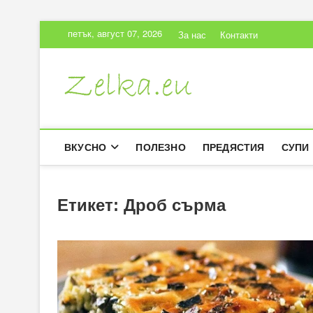
Skip
петък, август 07, 2026
За нас
Контакти
to
content
Zelka.eu
ВКУСНИ РЕЦЕПТИ
ВКУСНО
ПОЛЕЗНО
ПРЕДЯСТИЯ
СУПИ
Етикет:
Дроб сърма