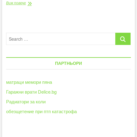
Актуални
Виж повече
и
оригинални
идеи
с
кожен
Search
дамски
гащеризон
…
ПАРТНЬОРИ
матраци мемори пяна
Гаражни врати Delice.bg
Радиатори за коли
обезщетение при птп катастрофа