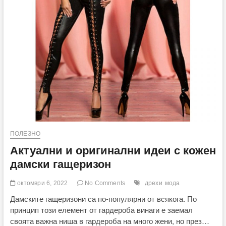
ПОЛЕЗНО
Актуални и оригинални идеи с кожен
дамски гащеризон
октомври 6, 2022
No Comments
дрехи
мода
Дамските гащеризони са по-популярни от всякога. По
принцип този елемент от гардероба винаги е заемал
своята важна ниша в гардероба на много жени, но през…