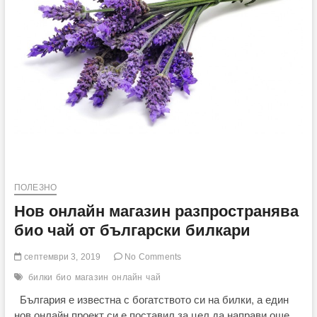
ПОЛЕЗНО
Нов онлайн магазин разпространява
био чай от български билкари
септември 3, 2019
No Comments
билки
био
магазин
онлайн
чай
България е известна с богатството си на билки, а един
нов онлайн проект си е поставил за цел да направи още