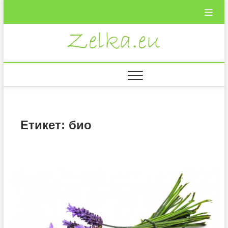
Skip
to
content
Zelka.eu
ВКУСНИ
РЕЦЕПТИ
Етикет:
био