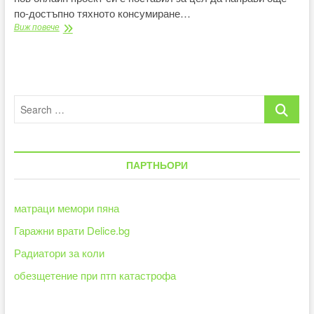
по-достъпно тяхното консумиране…
Нов
Виж повече
онлайн
магазин
разпространява
био
чай
Search
от
български
…
билкари
ПАРТНЬОРИ
матраци мемори пяна
Гаражни врати Delice.bg
Радиатори за коли
обезщетение при птп катастрофа