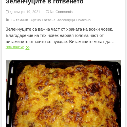
Зеленчуците в готвенето
декември 19, 2021
No Comments
Витамини
Вкусно
Готвене
Зеленчуци
Полезно
Зеленчуците са важна част от храната на всеки човек.
Благодарение на тях човек набавя голяма част от
витамините от които се нуждае. Витамините могат да…
Зеленчуците
Виж повече
в
готвенето