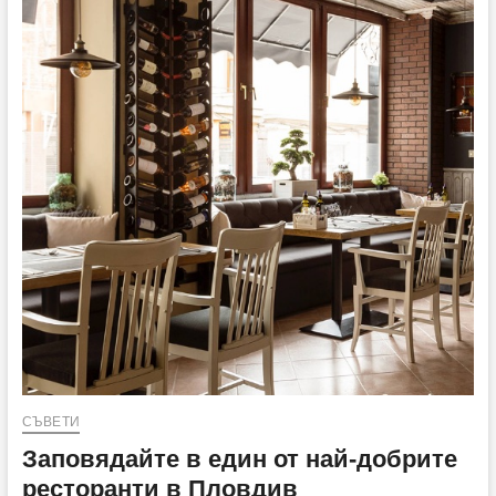
–
eдна
от
основните
причини
за
поставяне
на
песар
СЪВЕТИ
Заповядайте в един от най-добрите
ресторанти в Пловдив