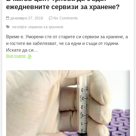
ежедневните сервизи за хранене?
декември 27, 2018
No Comments
neostyle
сервизи за хранене
Време е. Уморени сте от старите си сервизи за хранене, а
и гостите ви забелязват, че са едни и същи от години.
Искате да си…
В
Виж повече
какъв
цвят
трябва
да
бъдат
ежедневните
сервизи
за
хранене?