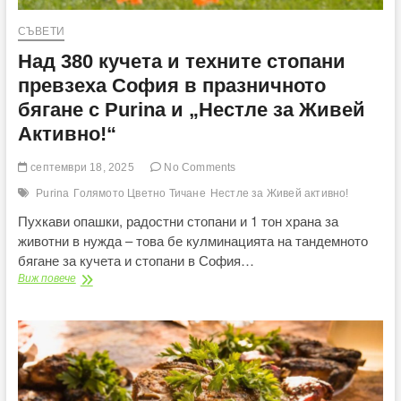
СЪВЕТИ
Над 380 кучета и техните стопани
превзеха София в празничното
бягане с Purina и „Нестле за Живей
Активно!“
септември 18, 2025
No Comments
Purina
Голямото Цветно Тичане
Нестле за Живей активно!
Пухкави опашки, радостни стопани и 1 тон храна за
животни в нужда – това бе кулминацията на тандемното
бягане за кучета и стопани в София…
Над
Виж повече
380
кучета
и
техните
стопани
превзеха
София