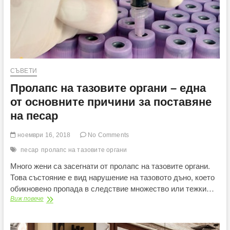
СЪВЕТИ
Пролапс на тазовите органи – eдна
от основните причини за поставяне
на песар
ноември 16, 2018
No Comments
песар
пролапс на тазовите органи
Много жени са засегнати от пролапс на тазовите органи.
Това състояние е вид нарушение на тазовото дъно, което
обикновено пропада в следствие множество или тежки…
Пролапс
Виж повече
на
тазовите
органи