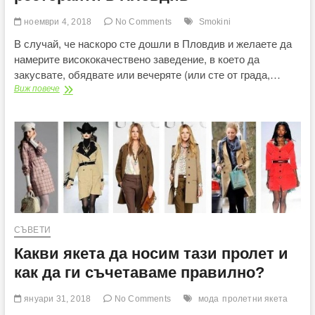
ноември 4, 2018
No Comments
Smokini
В случай, че наскоро сте дошли в Пловдив и желаете да
намерите висококачествено заведение, в което да
закусвате, обядвате или вечеряте (или сте от града,…
Заповядайте
Виж повече
в
един
от
най-
добрите
ресторанти
в
Пловдив
СЪВЕТИ
Какви якета да носим тази пролет и
как да ги съчетаваме правилно?
януари 31, 2018
No Comments
мода
пролетни якета