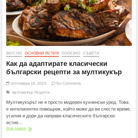
в
празничното
бягане
с
Purina
и
„Нестле
за
Живей
Активно!“
ВКУСНО
ОСНОВНИ ЯСТИЯ
ПОЛЕЗНО
СЪВЕТИ
Как да адаптирате класически
български рецепти за мултикукър
септември 10, 2025
No Comments
мултикукър
Рецепти
Мултикукърът не е просто модерен кухненски уред. Това
е интелигентен помощник, който може да ви спести време,
усилия и дори да направи класическите български
ястия…
Как
Виж повече
да