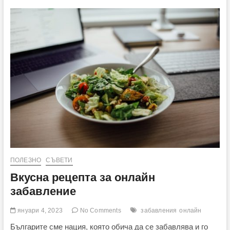
адаптирате
класически
български
рецепти
за
мултикукър
ПОЛЕЗНО
СЪВЕТИ
Вкусна рецепта за онлайн
забавление
януари 4, 2023
No Comments
забавления
онлайн
Българите сме нация, която обича да се забавлява и го