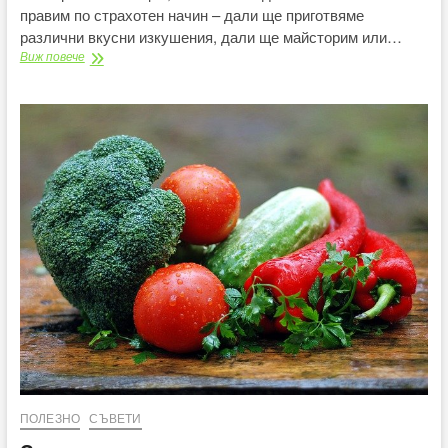
правим по страхотен начин – дали ще приготвяме
различни вкусни изкушения, дали ще майсторим или…
Вкусна
Виж повече
рецепта
за
онлайн
забавление
ПОЛЕЗНО
СЪВЕТИ