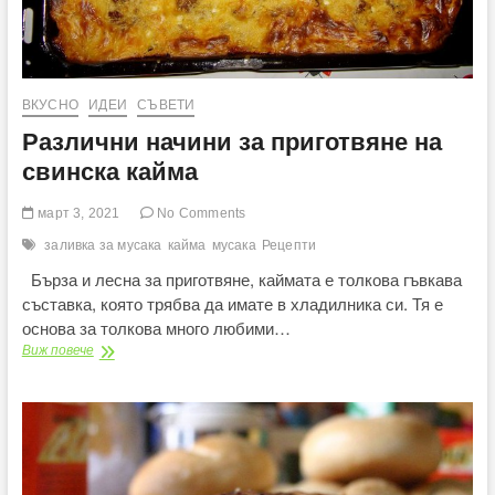
ВКУСНО
ИДЕИ
СЪВЕТИ
Различни начини за приготвяне на
свинска кайма
март 3, 2021
No Comments
заливка за мусака
кайма
мусака
Рецепти
Бърза и лесна за приготвяне, каймата е толкова гъвкава
съставка, която трябва да имате в хладилника си. Тя е
основа за толкова много любими…
Различни
Виж повече
начини
за
приготвяне
на
свинска
кайма