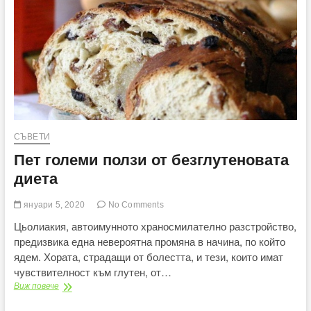
СЪВЕТИ
Пет големи ползи от безглутеновата
диета
януари 5, 2020
No Comments
Цьолиакия, автоимунното храносмилателно разстройство,
предизвика една невероятна промяна в начина, по който
ядем. Хората, страдащи от болестта, и тези, които имат
чувствителност към глутен, от…
Пет
Виж повече
големи
ползи