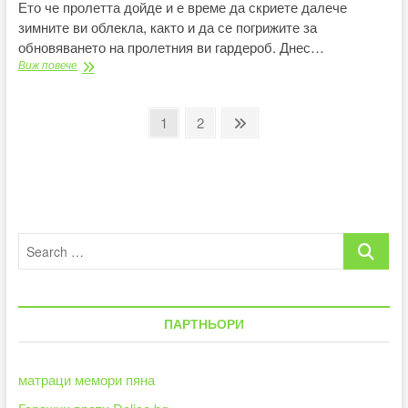
Ето че пролетта дойде и е време да скриете далече
зимните ви облекла, както и да се погрижите за
обновяването на пролетния ви гардероб. Днес…
Какви
Виж повече
якета
да
носим
Разделяне
Page
Page
Next
1
2
тази
page
на
пролет
и
публикациите
как
да
на
ги
съчетаваме
страници
Search
правилно?
…
ПАРТНЬОРИ
матраци мемори пяна