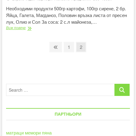
Необходими продукти 500гр картофи, 100гр сирене, 2 бр.
Яйца, Галета, Магданоз, Половин връзка листа от пресен
лук, Олио и Сол За соса: 2 с.л майонеза,…
Картофени
Виж повече
топчета
с
чеснов
Разделяне
Previous
Page
Page
1
2
сос
page
на
публикациите
на
страници
Search
…
ПАРТНЬОРИ
матраци мемори пяна