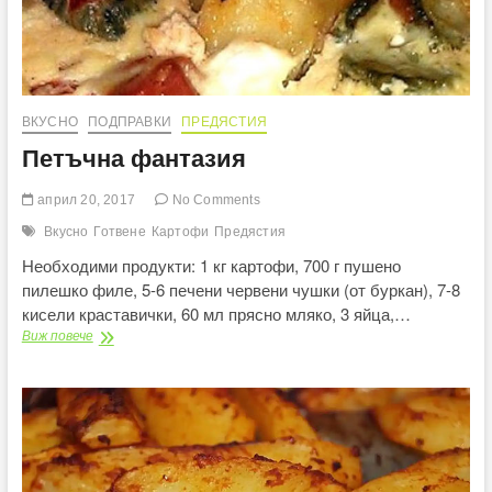
ВКУСНО
ПОДПРАВКИ
ПРЕДЯСТИЯ
Петъчна фантазия
април 20, 2017
No Comments
Вкусно
Готвене
Картофи
Предястия
Необходими продукти: 1 кг картофи, 700 г пушено
пилешко филе, 5-6 печени червени чушки (от буркан), 7-8
кисели краставички, 60 мл прясно мляко, 3 яйца,…
Петъчна
Виж повече
фантазия