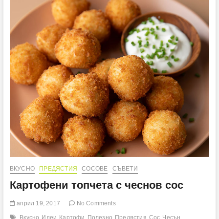
ВКУСНО
ПРЕДЯСТИЯ
СОСОВЕ
СЪВЕТИ
Картофени топчета с чеснов сос
април 19, 2017
No Comments
Вкусно
Идеи
Картофи
Полезно
Предястия
Сос
Чесън