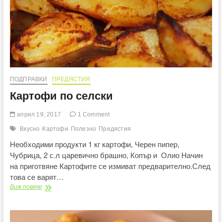
ПОДПРАВКИ
ПРЕДЯСТИЯ
Картофи по селски
април 19, 2017
1 Comment
Вкусно
Картофи
Полезно
Предястия
Необходими продукти 1 кг картофи, Черен пипер,
Чубрица, 2 с.л царевично брашно, Копър и Олио Начин
на приготвяне Картофите се измиват предварително.След
това се варят…
Картофи
Виж повече
по
селски