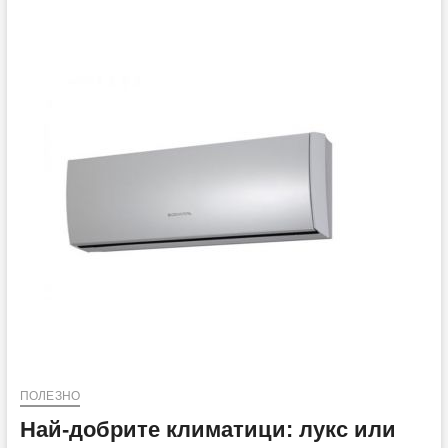
ви
очакват
в
Plasico
IT
Superstore
ПОЛЕЗНО
Най-добрите климатици: лукс или