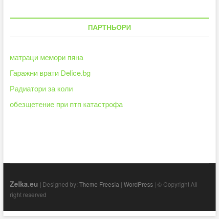
ПАРТНЬОРИ
матраци мемори пяна
Гаражни врати Delice.bg
Радиатори за коли
обезщетение при птп катастрофа
Zelka.eu
| Designed by:
Theme Freesia
|
WordPress
| © Copyright All
right reserved