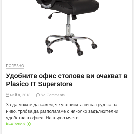
ПОЛЕЗНО
Удобните офис столове ви очакват в
Plasico IT Superstore
май 8, 2018
No Comments
За да можем да кажем, че условията ни на труд са на
ниво, трябва да разполагаме с няколко задължителни
удобства в офиса. На първо място…
Удобните
Виж повече
офис
столове