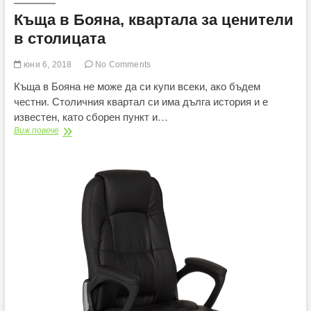
Къща в Бояна, квартала за ценители
в столицата
юни 6, 2018
No Comments
Къща в Бояна не може да си купи всеки, ако бъдем
честни. Столичния квартал си има дълга история и е
известен, като сборен пункт и…
Къща
Виж повече
в
Бояна,
квартала
за
ценители
в
столицата