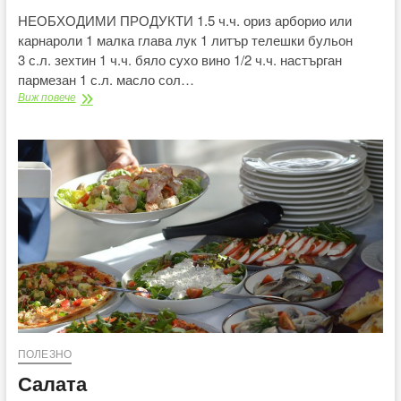
НЕОБХОДИМИ ПРОДУКТИ 1.5 ч.ч. ориз арборио или
карнароли 1 малка глава лук 1 литър телешки бульон
3 с.л. зехтин 1 ч.ч. бяло сухо вино 1/2 ч.ч. настърган
пармезан 1 с.л. масло сол…
Лаврак
Виж повече
с
ризото
ПОЛЕЗНО
Салата