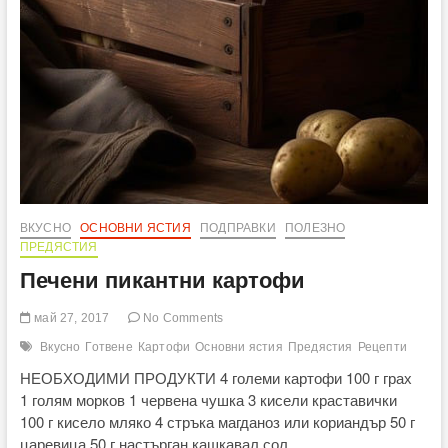
ВКУСНО
ОСНОВНИ ЯСТИЯ
ПОДПРАВКИ
ПОЛЕЗНО
ПРЕДЯСТИЯ
Печени пикантни картофи
май 27, 2017
No Comments
Вкусно
Готвене
Картофи
Основни ястия
Предястия
Рецепти
НЕОБХОДИМИ ПРОДУКТИ 4 големи картофи 100 г грах
1 голям морков 1 червена чушка 3 кисели краставички
100 г кисело мляко 4 стръка магданоз или кориандър 50 г
царевица 50 г настърган кашкавал сол…