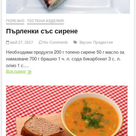
ПОЛЕЗНО
ТЕСТЕНИ ИЗДЕЛИЯ
Пърленки със сирене
май 27, 2017
No Comments
Вкусно
Предястия
Необходими продукти 200 г топено сирене 50 г масло за
намазване 700 г брашно 1 ч. л. сода бикарбонат 3 с. л.
олио 1 с.…
Пърленки
Виж повече
със
сирене