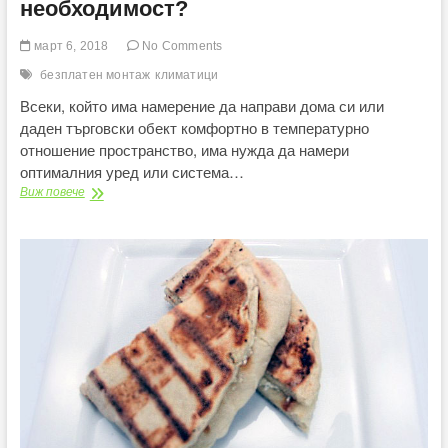
необходимост?
март 6, 2018
No Comments
безплатен монтаж
климатици
Всеки, който има намерение да направи дома си или
даден търговски обект комфортно в температурно
отношение пространство, има нужда да намери
оптималния уред или система…
Най-
Виж повече
добрите
климатици:
лукс
или
необходимост?