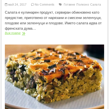
май 24, 2017
No Comments
Готвене
Полезно
Салата
Салата е кулинарен продукт, сервиран обикновено като
предястие, приготвено от нарязани и смесени зеленчуци,
плодове или зеленчуци и плодове. Името салата идва от
френската дума…
Салата
Виж повече