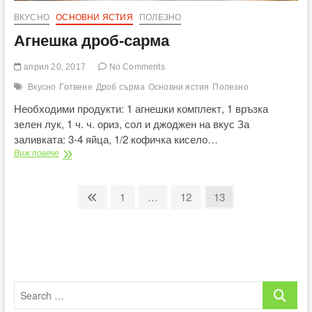
ВКУСНО
ОСНОВНИ ЯСТИЯ
ПОЛЕЗНО
Агнешка дроб-сарма
април 20, 2017
No Comments
Вкусно
Готвене
Дроб сърма
Основни ястия
Полезно
Необходими продукти: 1 агнешки комплект, 1 връзка
зелен лук, 1 ч. ч. ориз, сол и джоджен на вкус За
заливката: 3-4 яйца, 1/2 кофичка кисело…
Агнешка
Виж повече
дроб-
сарма
Разделяне
Previous
Page
Page
Page
1
…
12
13
page
на
публикациите
на
страници
Search
…