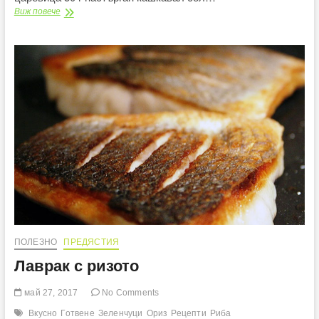
Печени
Виж повече
пикантни
картофи
ПОЛЕЗНО
ПРЕДЯСТИЯ
Лаврак с ризото
май 27, 2017
No Comments
Вкусно
Готвене
Зеленчуци
Ориз
Рецепти
Риба