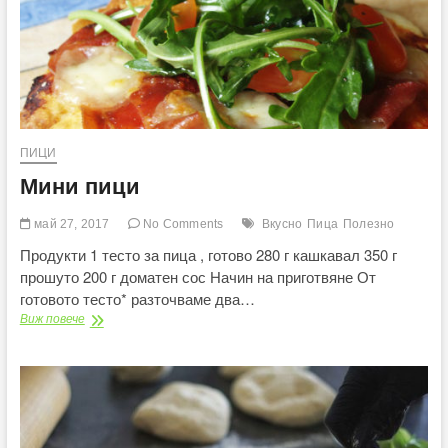
ПИЦИ
Мини пици
май 27, 2017
No Comments
Вкусно
Пица
Полезно
Продукти 1 тесто за пица , готово 280 г кашкавал 350 г
прошуто 200 г доматен сос Начин на приготвяне От
готовото тесто* разточваме два…
Мини
Виж повече
пици