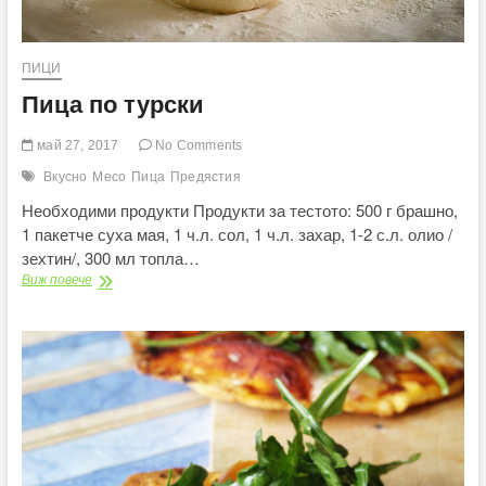
ПИЦИ
Пица по турски
май 27, 2017
No Comments
Вкусно
Месо
Пица
Предястия
Необходими продукти Продукти за тестото: 500 г брашно,
1 пакетче суха мая, 1 ч.л. сол, 1 ч.л. захар, 1-2 с.л. олио /
зехтин/, 300 мл топла…
Пица
Виж повече
по
турски