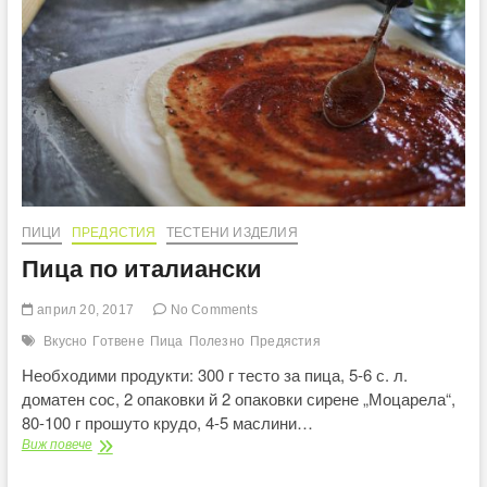
ПИЦИ
ПРЕДЯСТИЯ
ТЕСТЕНИ ИЗДЕЛИЯ
Пица по италиански
април 20, 2017
No Comments
Вкусно
Готвене
Пица
Полезно
Предястия
Необходими продукти: 300 г тесто за пица, 5-6 с. л.
доматен сос, 2 опаковки й 2 опаковки сирене „Моцарела“,
80-100 г прошуто крудо, 4-5 маслини…
Пица
Виж повече
по
италиански