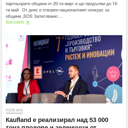
партньорите общини от 20-ти март и ще продължи до 15-
ти май От днес е отворен националният конкурс за
общини „SOS Залесяване:…
Нестле
Виж повече
България
търси
новата
община
партньор
за
инициативата
„Залесяваме
Активно“
2025
ПОЛЕЗНО
Каuflаnd е реализирал над 53 000
тона плодове и зеленчуци от