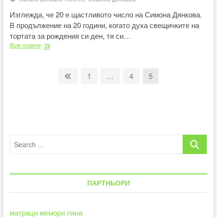
Изглежда, че 20 е щастливото число на Симона Дянкова.
В продължение на 20 години, когато духа свещичките на
тортата за рождения си ден, тя си…
Симона
Виж повече
Дянкова
става
част
Разделяне
Previous
Page
Page
Page
1
…
4
5
от
page
на
семейството
на
публикациите
„Нестле
за
на
Живей
Активно!“
страници
Search
…
ПАРТНЬОРИ
матраци мемори пяна