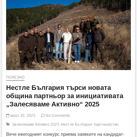
на
бизнеса
„Шоколадови
изделия“
на
Нестле
за
България,
Румъния
и
страните
от
Адриатическия
регион
ПОЛЕЗНО
Нестле България търси новата
община партньор за инициативата
„Залесяваме Активно“ 2025
март 20, 2025
No Comments
Залесяваме Активно 2025
Нестле България
партньорство
Вече ежегодният конкурс приема заявките на кандидат-