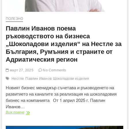
ПОЛЕЗНО
Павлин Иванов поема
ръководството на бизнеса
„Шоколадови изделия“ на Нестле за
България, Румъния и страните от
Адриатическия регион
март 27, 2025
No Comments
Нестле
Павлин Иванов
Шоколадови изделия
Новият бизнес мениджър съчетава и ръководенето на
развитието на каналите за реализация на шоколадовия
бизнес на компанията От 1 април 2025 г. Павлин
Иванов…
Павлин
Виж повече
Иванов
поема
ръководството