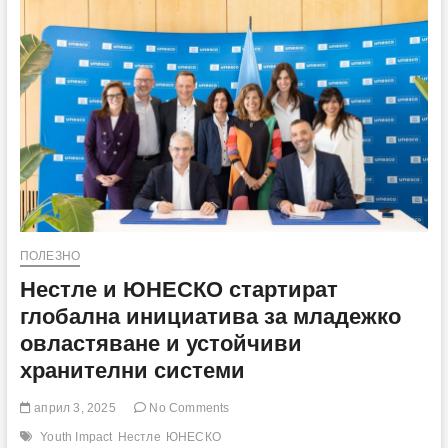
за
2025:
Устойчив
ръст
и
стратегическа
реализация
в
динамична
среда
ПОЛЕЗНО
Нестле и ЮНЕСКО стартират
глобална инициатива за младежко
овластяване и устойчиви
хранителни системи
април 3, 2025
No Comments
Youth Impact
Нестле
ЮНЕСКО