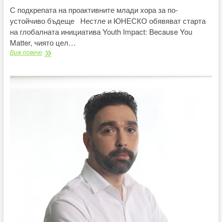
С подкрепата на проактивните млади хора за по-
устойчиво бъдеще Нестле и ЮНЕСКО обявяват старта
на глобалната инициатива Youth Impact: Because You
Matter, чиято цел…
Нестле
Виж повече
и
ЮНЕСКО
стартират
глобална
инициатива
за
младежко
овластяване
и
устойчиви
хранителни
системи