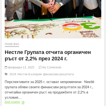
производство
на
KitKat,
вече
и
като
шоколад
ПОЛЕЗНО
Нестле Групата отчита органичен
ръст от 2,2% през 2024 г.
февруари 13, 2025
No Comments
2024
Нестле България
финансови резултати
Перспективите за 2025 г. остават непроменени Nestlé
групата обяви своите финансови резултати за 2024 г.,
отчитайки органичен ръст на продажбите от 2,2% в
условия…
Нестле
Виж повече
Групата