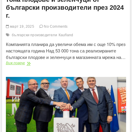
български производители през 2024
г.
март 19, 2025
No Comments
български производители
Каuflаnd
Компанията планира да увеличи обема им с още 10% през
настоящата година Над 53 000 тона са реализираните
български плодове и зеленчуци в магазинната мрежа на…
Каuflаnd
Виж повече
е
реализирал
над
53 000
тона
плодове
и
зеленчуци
от
български
производители
през
2024