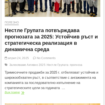
ПОЛЕЗНО
Нестле Групата потвърждава
прогнозата за 2025: Устойчив ръст и
стратегическа реализация в
динамична среда
април 24, 2025
No Comments
Залесяваме Активно 2025
Нестле Групата
прогноза
Тримесечните продажби за 2025 г. отбелязват устойчив и
широкообхватен ръст, в съответствие с ангажимента на
компанията за последователно изпълнение на
стратегическите цели за годината …
Нестле
Виж повече
Групата
потвърждава
прогнозата