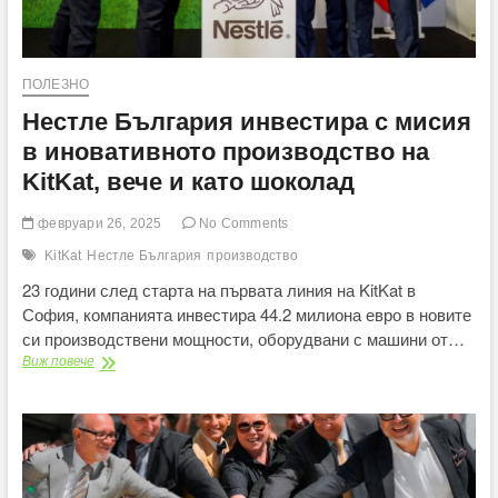
г.
ПОЛЕЗНО
Нестле България инвестира с мисия
в иновативното производство на
KitKat, вече и като шоколад
февруари 26, 2025
No Comments
KitKat
Нестле България
производство
23 години след старта на първата линия на KitKat в
София, компанията инвестира 44.2 милиона евро в новите
си производствени мощности, оборудвани с машини от…
Нестле
Виж повече
България
инвестира
с
мисия
в
иновативното