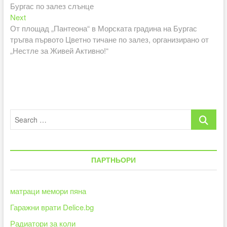
Бургас по залез слънце
Next
Next
post:
От площад „Пантеона“ в Морската градина на Бургас
тръгва първото Цветно тичане по залез, организирано от
„Нестле за Живей Активно!“
Search
…
ПАРТНЬОРИ
матраци мемори пяна
Гаражни врати Delice.bg
Радиатори за коли