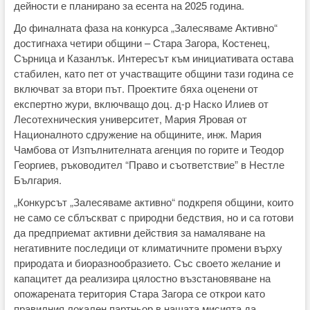
дейности е планирано за есента на 2025 година.
До финалната фаза на конкурса „Залесяваме Активно“
достигнаха четири общини – Стара Загора, Костенец,
Сърница и Казанлък. Интересът към инициативата остава
стабилен, като пет от участващите общини тази година се
включват за втори път. Проектите бяха оценени от
експертно жури, включващо доц. д-р Наско Илиев от
Лесотехническия университет, Мария Яровая от
Националното сдружение на общините, инж. Мария
Чамбова от Изпълнителната агенция по горите и Теодор
Георгиев, ръководител “Право и съответствие” в Нестле
България.
„Конкурсът „Залесяваме активно“ подкрепя общини, които
не само се сблъскват с природни бедствия, но и са готови
да предприемат активни действия за намаляване на
негативните последици от климатичните промени върху
природата и биоразнообразието. Със своето желание и
капацитет да реализира цялостно възстановяване на
опожарената територия Стара Загора се открои като
правилния локален партньор в нашата мисията да