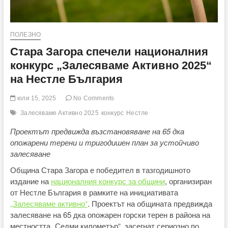
ПОЛЕЗНО
Стара Загора спечели националния
конкурс „Залесяваме Активно 2025“
на Нестле България
юли 15, 2025
No Comments
Залесяваме Активно 2025
конкурс
Нестле
Проектът предвижда възстановяване на 65 дка
опожарени терени и тригодишен план за устойчиво
залесяване
Община Стара Загора е победител в тазгодишното
издание на
националния конкурс за общини
, организиран
от Нестле България в рамките на инициативата
„Залесяваме активно“
. Проектът на общината предвижда
залесяване на 65 дка опожарен горски терен в района на
местността „Седми километър“, засегнат сериозно по