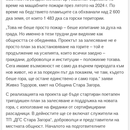
време на мащабните пожари през лятото на 2024 г. По
време на бедствието пламъците са обхванали над 2 600
дка земя, от които 1 483 дка са горски територии.
„Това не беше просто пожар – беше изпитание за духа на
града. Но именно в тези трудни дни видяхме как
общността се обединява. Проектът за залесяване не е
просто план за възстановяване на горите – той е
продължение на усилията, които всички заедно –
граждани, доброволци и институции – положихме тогава.
Сега имаме възможност не само да върнем природата към
нов живот, но и за пореден път да покажем, че там, където
беше гора, ще остане единствено и само гора.“ заяви
Живко Тодоров, кмет на Община Стара Загора.
С реализацията на проекта ще бъде стартиран поетапен
тригодишен план за залесяване и поддръжка на новата
гора, с използване на фиданки от сертифицирани
разсадници. В дейностите ще се включат служители на
ТП „ДГС Стара Загора“, доброволци и представители на
местната общност. Началото на подготвителните