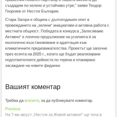
създадем по-зелено и устойчиво утре,“ заяви Теодор
Георгиев от Нестле България.
Стара Загора е община с дългогодишен опит в
провеждането на „зелени“ инициативи и активна работа с
местната общност. Победата в конкурса „Залесяваме
Активно“ е логично продължение на усилията ѝ за
екологично възстановяване и адаптация към
климатичните предизвикателства. Проектът ще започне
през есента на 2025 г., когато ще бъдат реализирани
подготвителните дейности по терена и планирано
засаждане на новите фиданки.
Вашият коментар
Трябва да
влезете
, за да публикувате коментар.
Previous
Навигация
Previous
post:
На 7-ми август „Нестле за Живей активно!“ ще тича в