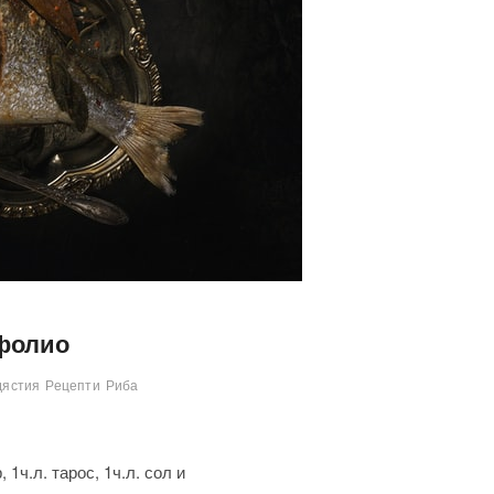
 фолио
дястия
Рецепти
Риба
 1ч.л. тарос, 1ч.л. сол и