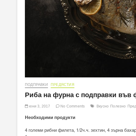
ПОДПРАВКИ
ПРЕДЯСТИЯ
Риба на фурна с подправки във
юни 3, 2017
No Comments
Вкусно
Полезно
Пре
Необходими продукти
4 големи рибни филета, 1/2ч.ч. зехтин, 4 зърна бахар,