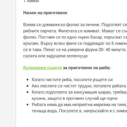
1 лимон
Начин на приготвяне
Взема се домакинско фолио за печене. Подготвят се
рибните парчета. Филетата се измиват. Мажат се съ
фолио. Поставя се по едно зърно бахар, поръсват с
кръгове. Върху всяко филе се подреждат по 3 лимон
се в тава. Пекат се на умерена фурна 30- 40 минути
салата или задушени зеленчуци.
Кулинарни съвети
за приготвяне на риба:
Когато чистите риба, посолете ръцете си
Ако люспите се чистят трудно, потопете рибата
Когато подготвяте за консумация шаран, трябва
кухина, защото в противен случай ще горчи
Рибата няма да има неприятна миризма на тиня,
течаща вода. Посолете я, напръскайте я с лимон