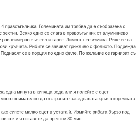
 4 правоъгълника. Големината им трябва да е съобразена с
с зехтин. Всяко едно се слага в правоъгълник от алуминиево
е равноимерно със сол и тарос. Лимонът се измива. Реже се на
ови кръгчета. Рибите се завиват грижливо с фолиото. Подрежда
. Поднасят се в порция по едно филе. По желание се гарнират съ
 за една минута в кипяща вода или я полейте с оцет
 много внимателно да отстраните заседналата кръв в коремната
 ако сипете малко оцет в устата ѝ. Измийте рибата бързо под
ов сок и я оставете да престои 30 мин.