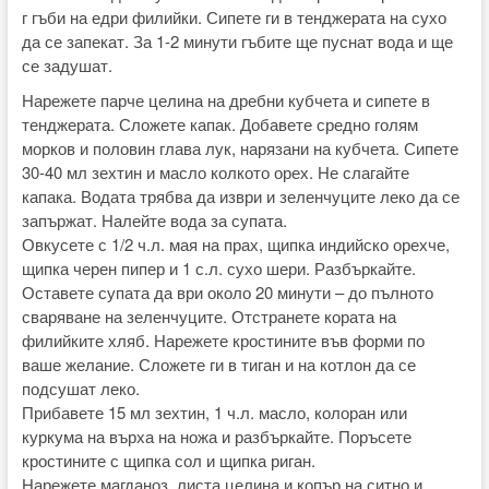
г гъби на едри филийки. Сипете ги в тенджерата на сухо
да се запекат. За 1-2 минути гъбите ще пуснат вода и ще
се задушат.
Нарежете парче целина на дребни кубчета и сипете в
тенджерата. Сложете капак. Добавете средно голям
морков и половин глава лук, нарязани на кубчета. Сипете
30-40 мл зехтин и масло колкото орех. Не слагайте
капака. Водата трябва да изври и зеленчуците леко да се
запържат. Налейте вода за супата.
Овкусете с 1/2 ч.л. мая на прах, щипка индийско орехче,
щипка черен пипер и 1 с.л. сухо шери. Разбъркайте.
Оставете супата да ври около 20 минути – до пълното
сваряване на зеленчуците. Отстранете кората на
филийките хляб. Нарежете кростините във форми по
ваше желание. Сложете ги в тиган и на котлон да се
подсушат леко.
Прибавете 15 мл зехтин, 1 ч.л. масло, колоран или
куркума на върха на ножа и разбъркайте. Поръсете
кростините с щипка сол и щипка риган.
Нарежете магданоз, листа целина и копър на ситно и