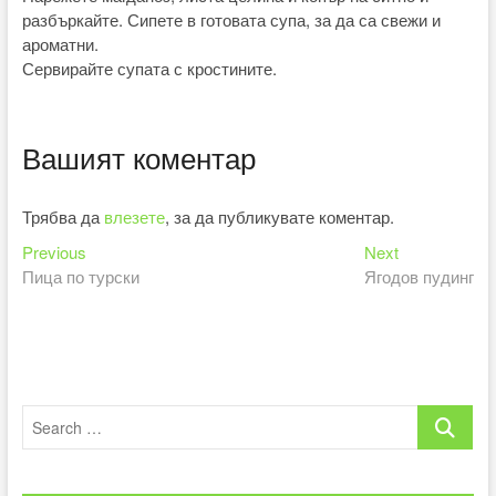
разбъркайте. Сипете в готовата супа, за да са свежи и
ароматни.
Сервирайте супата с кростините.
Вашият коментар
Трябва да
влезете
, за да публикувате коментар.
Previous
Next
Навигация
Previous
Next
post:
post:
Пица по турски
Ягодов пудинг
Search
…