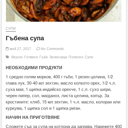
СУПИ
Гъбена супа
май 27, 2017
No Comments
Вкусно
Готвене
Гъби
Зеленчуци
Полезно
Супи
НЕОБХОДИМИ ПРОДУКТИ
1 средно голям морков, 400 г гъби, 1 резен целина, 1/2
глава лук, 30-40 мл зехтин, масло колкото орех, 1/2 ч.л.
суха мая, 1 щипка индийско орехче, 1 с.л. сухо шери,
черен пипер, сол, магданоз, листа целина, копър. За
кростините: хляб, 15 мл зехтин, 1 ч.л. масло, колоран или
куркума, 1 щипка сол и 1 щипка риган.
НАЧИН НА ПРИГОТВЯНЕ
Сложете съд за супа на котлона да загрява. Нарежете 400